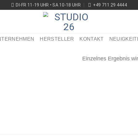
DI-FR 11-19 UHR • SA 10-18 UHR
+49 711 29 4444
NTERNEHMEN
HERSTELLER
KONTAKT
NEUIGKEIT
Einzelnes Ergebnis wi