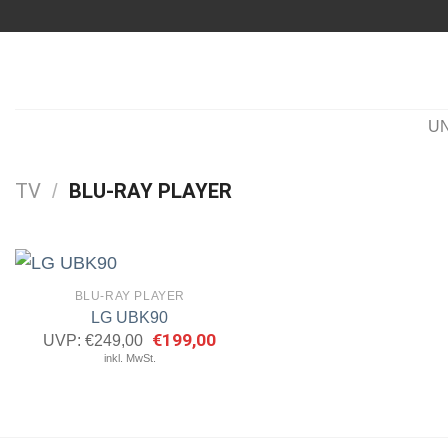
Zum
Inhalt
springen
U
TV
BLU-RAY PLAYER
/
BLU-RAY PLAYER
LG UBK90
Ursprünglicher
€
199,00
Aktueller
UVP:
€
249,00
Artikel
Preis
Preis
inkl. MwSt.
merken
war:
ist:
€249,00
€199,00.