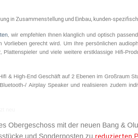
rung in Zusammenstellung und Einbau, kunden-spezifisc
ten
, wir empfehlen Ihnen klanglich und optisch passen
n Vorlieben gerecht wird. Um Ihre persönlichen audiop
r, Plattenspieler und viele weitere erstklassige Hifi-Pr
Hifi & High-End Geschäft auf 2 Ebenen im Großraum Stut
 Bluetooth-/ Airplay Speaker und realisieren zudem ind
stes Obergeschoss mit der neuen Bang & Olu
gsstücke und Sonderposten zu
reduzierten 