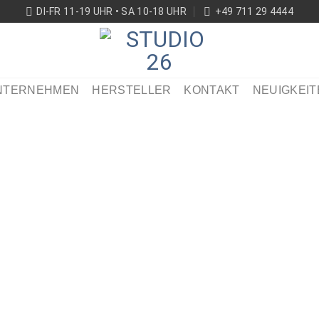
DI-FR 11-19 UHR • SA 10-18 UHR
+49 711 29 4444
NTERNEHMEN
HERSTELLER
KONTAKT
NEUIGKEIT