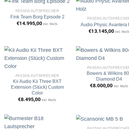
PASSIVLAUTSPRECHER
Fink Team Borg Episode 2
PASSIVLAUTSPRECHE
€
14.995,00
inkl. MwSt.
Audio Physic Avantera 
Artikel
A
merken
m
€
13.145,00
inkl. MwSt
PASSIVLAUTSPRECHE
Bowers & Wilkins 8
Artikel
A
PASSIVLAUTSPRECHER
merken
m
Diamond D4
Kii Audio Kii Three BXT
€
8.000,00
inkl. MwSt.
Extension (Stück) Custom
Color
€
8.495,00
inkl. MwSt.
PASSIVLAUTSPRECHE