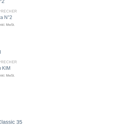
PRECHER
ra N°2
inkl. MwSt.
Artikel
merken
PRECHER
m KIM
inkl. MwSt.
Artikel
merken