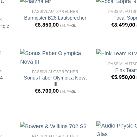
PASSIVLAUTSPRECHER
PASSIVLAUTS
Burmester B28 Lautsprecher
Focal Sop
R
€
8.850,00
€
8.499,00
inkl. MwSt.
Holz
rtikel
Artikel
erken
merken
.
PASSIVLAUTS
Fink Tea
R
PASSIVLAUTSPRECHER
€
5.950,00
04
Sonus Faber Olympica Nova
rtikel
Artikel
erken
merken
III
€
6.700,00
inkl. MwSt.
R
PASSIVLAUTSPRECHER