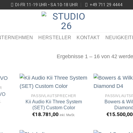
DI-FR 11-19 UHR • SA 10-18 UHR
+49 711 29 4444
NTERNEHMEN
HERSTELLER
KONTAKT
NEUIGKEIT
Ergebnisse 1 – 16 von 42 werde
R
EVO
PASSIVLAUTSPRECHER
PASSIVLAUTS
Kii Audio Kii Three System
Bowers & Wil
.
rtikel
Artikel
erken
merken
(SET) Custom Color
Diamon
€
18.781,00
€
15.500,00
inkl. MwSt.