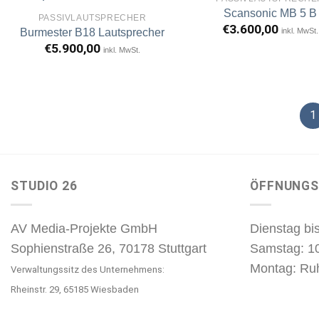
Scansonic MB 5 B
PASSIVLAUTSPRECHER
€
3.600,00
inkl. MwSt.
Burmester B18 Lautsprecher
Artikel
A
merken
m
€
5.900,00
inkl. MwSt.
1
STUDIO 26
ÖFFNUNGS
AV Media-Projekte GmbH
Dienstag bis
Sophienstraße 26, 70178 Stuttgart
Samstag: 1
Montag: Ru
Verwaltungssitz des Unternehmens:
Rheinstr. 29, 65185 Wiesbaden