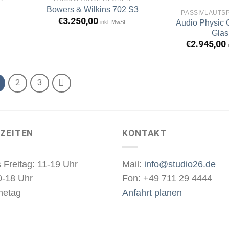
Bowers & Wilkins 702 S3
PASSIVLAUTS
€
3.250,00
Audio Physic 
inkl. MwSt.
rtikel
Artikel
erken
merken
Glas
€
2.945,00
2
3
ZEITEN
KONTAKT
 Freitag: 11-19 Uhr
Mail:
info@studio26.de
0-18 Uhr
Fon: +49 711 29 4444
hetag
Anfahrt planen