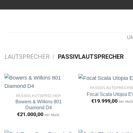
Zum
Inhalt
springen
U
LAUTSPRECHER
PASSIVLAUTSPRECHER
/
PASSIVLAUTSPRECHE
Focal Scala Utopia 
PASSIVLAUTSPRECHER
€
19.999,00
Bowers & Wilkins 801
inkl. MwSt
Artikel
A
merken
m
Diamond D4
€
21.000,00
inkl. MwSt.