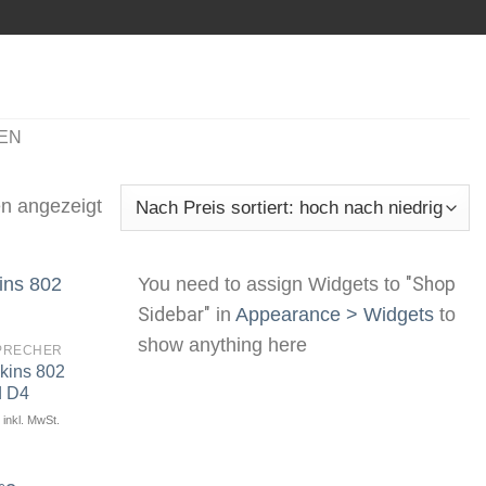
EN
n angezeigt
You need to assign Widgets to
"Shop
Sidebar"
in
Appearance > Widgets
to
show anything here
PRECHER
kins 802
Artikel
merken
d D4
inkl. MwSt.