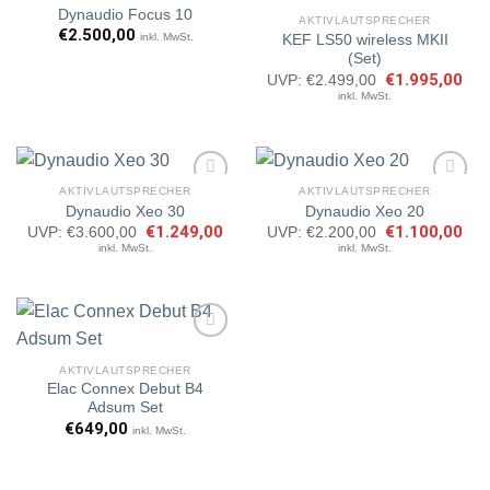
Dynaudio Focus 10
AKTIVLAUTSPRECHER
€
2.500,00
inkl. MwSt.
KEF LS50 wireless MKII
Artikel
Artikel
(Set)
merken
merken
Ursprünglicher
€
1.995,00
Aktu
UVP:
€
2.499,00
Preis
Prei
inkl. MwSt.
war:
ist:
€2.499,00
€1.
AKTIVLAUTSPRECHER
AKTIVLAUTSPRECHER
Dynaudio Xeo 30
Dynaudio Xeo 20
Ursprünglicher
€
1.249,00
Aktueller
Ursprünglicher
€
1.100,00
Aktu
UVP:
€
3.600,00
UVP:
€
2.200,00
Artikel
Artikel
Preis
Preis
Preis
Prei
inkl. MwSt.
inkl. MwSt.
merken
merken
war:
ist:
war:
ist:
€3.600,00
€1.249,00.
€2.200,00
€1.
AKTIVLAUTSPRECHER
Elac Connex Debut B4
Artikel
Adsum Set
merken
€
649,00
inkl. MwSt.