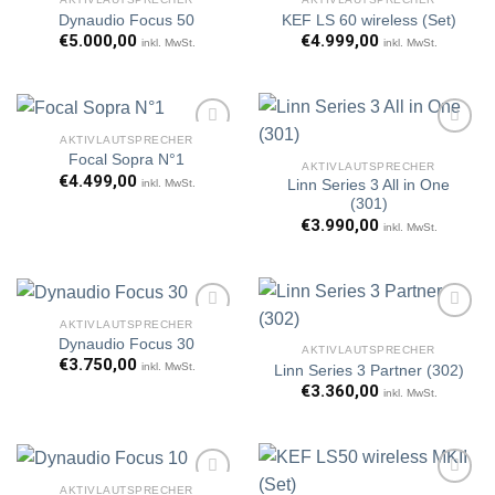
Dynaudio Focus 50
KEF LS 60 wireless (Set)
€
5.000,00
€
4.999,00
inkl. MwSt.
inkl. MwSt.
Artikel
Artikel
merken
merken
AKTIVLAUTSPRECHER
Focal Sopra N°1
AKTIVLAUTSPRECHER
€
4.499,00
inkl. MwSt.
Linn Series 3 All in One
Artikel
Artikel
(301)
merken
merken
€
3.990,00
inkl. MwSt.
AKTIVLAUTSPRECHER
Dynaudio Focus 30
AKTIVLAUTSPRECHER
€
3.750,00
inkl. MwSt.
Linn Series 3 Partner (302)
Artikel
Artikel
merken
merken
€
3.360,00
inkl. MwSt.
AKTIVLAUTSPRECHER