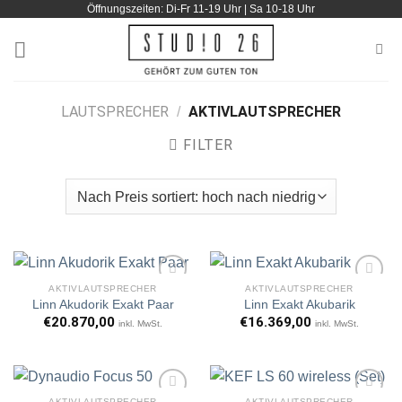
Öffnungszeiten: Di-Fr 11-19 Uhr | Sa 10-18 Uhr
Zum
Inhalt
springen
LAUTSPRECHER
AKTIVLAUTSPRECHER
/
FILTER
AKTIVLAUTSPRECHER
AKTIVLAUTSPRECHER
Linn Akudorik Exakt Paar
Linn Exakt Akubarik
€
20.870,00
€
16.369,00
inkl. MwSt.
inkl. MwSt.
Artikel
Artikel
merken
merken
AKTIVLAUTSPRECHER
AKTIVLAUTSPRECHER