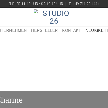
DI-FR 11-19 UHR • SA 10-18 UHR
+49 711 29 4444
NTERNEHMEN
HERSTELLER
KONTAKT
NEUIGKEIT
Charme