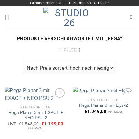
Öffnungszeiten: Di-Fr 11-19 Uhr | Sa 10-18 Uhr
Zum
Inhalt
springen
PRODUKTE VERSCHLAGWORTET MIT „REGA“
FILTER
PLATTENSPIELER
Rega Planar 3 mit Elys-2
PLATTENSPIELER
€
1.049,00
inkl. MwSt.
Rega Planar 3 mit EXACT +
Artikel
Artikel
NEO PSU 2
merken
merken
Ursprünglicher
€
1.199,00
Aktueller
UVP:
€
1.548,00
Preis
Preis
inkl. MwSt.
war:
ist:
€1.548,00
€1.199,00.