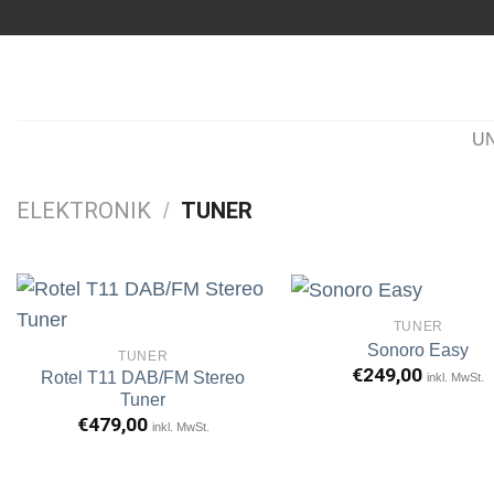
Zum
Inhalt
springen
U
ELEKTRONIK
TUNER
/
TUNER
Sonoro Easy
TUNER
€
249,00
Rotel T11 DAB/FM Stereo
inkl. MwSt.
Artikel
A
merken
m
Tuner
€
479,00
inkl. MwSt.