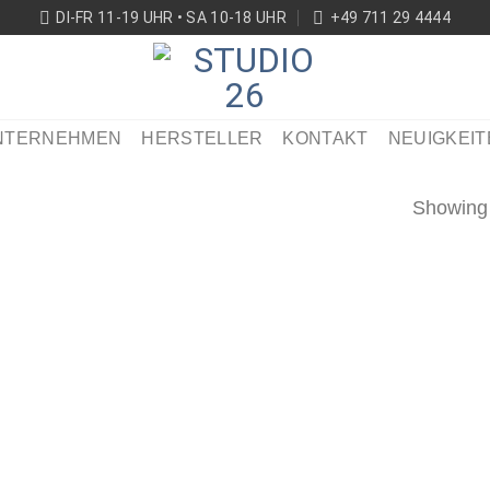
DI-FR 11-19 UHR • SA 10-18 UHR
+49 711 29 4444
NTERNEHMEN
HERSTELLER
KONTAKT
NEUIGKEIT
Showing a
rtikel
erken