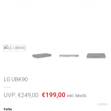
LG UBK90
Ursprünglicher
Aktueller
€
199,00
UVP:
€
249,00
inkl. MwSt.
Preis
Preis
LEEREN
war:
ist:
Farbe