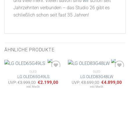
und viele mehr. Vielen davon sind
wir
schon seit
Jahrzehnten verbunden – das Studio 26 gibt es
schließlich schon seit fast 35 Jahren!
ÄHNLICHE PRODUKTE
OLED
OLED
LG OLED65G49LS
LG OLED83G48LW
Ursprünglicher
Aktueller
Ursprünglicher
Aktu
€
2.199,00
€
4.899,00
UVP:
€
3.999,00
UVP:
€
8.699,00
Artikel
Artikel
Preis
Preis
Preis
Prei
inkl. MwSt.
inkl. MwSt.
merken
merken
war:
ist:
war:
ist:
€3.999,00
€2.199,00.
€8.699,00
€4.8