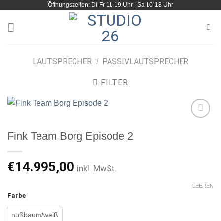
Öffnungszeiten: Di-Fr 11-19 Uhr | Sa 10-18 Uhr
Zum
Inhalt
springen
LAUTSPRECHER
PASSIVLAUTSPRECHER
/
FILTER
Fink Team Borg Episode 2
Artikel
merken
€
14.995,00
inkl. MwSt.
LEEREN
Farbe
nußbaum/weiß