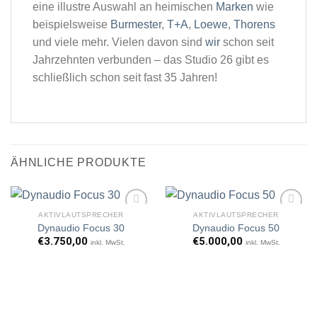
eine illustre Auswahl an heimischen
Marken
wie
beispielsweise
Burmester
,
T+A
,
Loewe
,
Thorens
und viele mehr. Vielen davon sind
wir
schon seit
Jahrzehnten verbunden – das Studio 26 gibt es
schließlich schon seit fast 35 Jahren!
ÄHNLICHE PRODUKTE
AKTIVLAUTSPRECHER
AKTIVLAUTSPRECHER
Dynaudio Focus 30
Dynaudio Focus 50
€
3.750,00
€
5.000,00
inkl. MwSt.
inkl. MwSt.
Artikel
Artikel
merken
merken