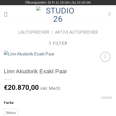
Öffnungszeiten: Di-Fr 11-19 Uhr | Sa 10-18 Uhr
Zum
Inhalt
springen
LAUTSPRECHER
AKTIVLAUTSPRECHER
/
FILTER
Linn Akudorik Exakt Paar
Artikel
merken
€
20.870,00
inkl. MwSt.
LEEREN
Farbe
Weiss