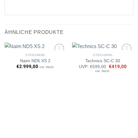
ÄHNLICHE PRODUKTE
STREAMING
STREAMING
Naim ND5 XS 2
Technics SC-C 30
€
2.999,00
Ursprünglicher
€
419,00
Aktuel
UVP:
€
599,00
inkl. MwSt.
Artikel
Artikel
Preis
Preis
inkl. MwSt.
merken
merken
war:
ist:
€599,00
€419,