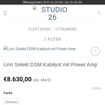
Öffnungszeiten: Di-Fr 11-19 Uhr | Sa 10-18 Uhr
Zum
Inhalt
springen
ELEKTRONIK
STREAMING
/
FILTER
Linn Selekt DSM Katalyst mit Power Amp
Artikel
merken
€
8.630,00
inkl. MwSt.
LEEREN
Farbe
Schwarz