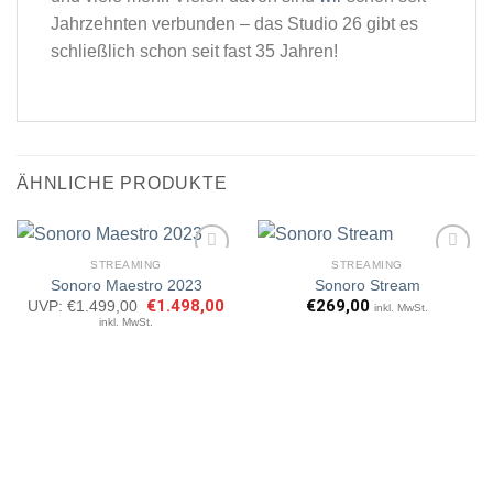
Jahrzehnten verbunden – das Studio 26 gibt es
schließlich schon seit fast 35 Jahren!
ÄHNLICHE PRODUKTE
STREAMING
STREAMING
Sonoro Maestro 2023
Sonoro Stream
Ursprünglicher
€
1.498,00
Aktueller
€
269,00
UVP:
€
1.499,00
inkl. MwSt.
Preis
Preis
Artikel
Artikel
inkl. MwSt.
war:
ist:
merken
merken
€1.499,00
€1.498,00.