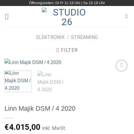
Öffnungszeiten: Di-Fr 11-19 Uhr | Sa 10-18 Uhr
Zum
Inhalt
springen
ELEKTRONIK
STREAMING
/
FILTER
Artikel
merken
Linn Majik DSM / 4 2020
€
4.015,00
inkl. MwSt.