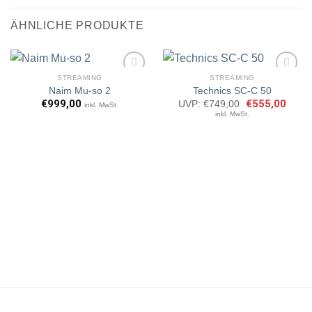
ÄHNLICHE PRODUKTE
STREAMING
STREAMING
Naim Mu-so 2
Technics SC-C 50
€
999,00
Ursprünglicher
€
555,00
Aktuel
UVP:
€
749,00
inkl. MwSt.
Preis
Preis
Artikel
Artikel
inkl. MwSt.
war:
ist:
merken
merken
€749,00
€555,