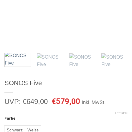
SONOS Five
Ursprünglicher
Aktueller
€
579,00
UVP:
€
649,00
inkl. MwSt.
Preis
Preis
war:
ist:
LEEREN
Farbe
€649,00
€579,00.
Schwarz
Weiss