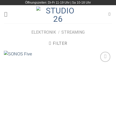
Öffnungszeiten: Di-Fr 11-19 Uhr | Sa 10-18 Uhr
Zum
Inhalt
springen
ELEKTRONIK
STREAMING
/
FILTER
Artikel
merken