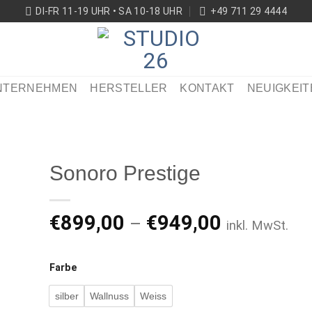
DI-FR 11-19 UHR • SA 10-18 UHR
+49 711 29 4444
NTERNEHMEN
HERSTELLER
KONTAKT
NEUIGKEIT
Sonoro Prestige
€
899,00
€
949,00
–
inkl. MwSt.
ikel
ken
Farbe
silber
Wallnuss
Weiss