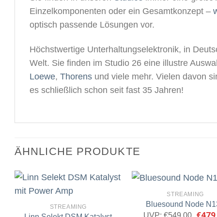
Einzelkomponenten oder ein Gesamtkonzept –
w
optisch passende Lösungen vor.
Höchstwertige Unterhaltungselektronik, in Deutsc
Welt. Sie finden im Studio 26 eine illustre Aus
Loewe
,
Thorens
und viele mehr. Vielen davon s
es schließlich schon seit fast 35 Jahren!
ÄHNLICHE PRODUKTE
STREAMING
Bluesound Node N1
STREAMING
Urspr
€
479
UVP:
€
549,00
Linn Selekt DSM Katalyst