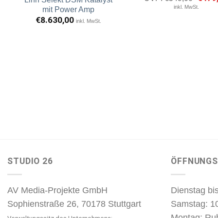
Preis
Artikel
A
inkl. MwSt.
mit Power Amp
war:
merken
m
€549,
€
8.630,00
inkl. MwSt.
STUDIO 26
ÖFFNUNGS
AV Media-Projekte GmbH
Dienstag bis
Sophienstraße 26, 70178 Stuttgart
Samstag: 1
Montag: Ru