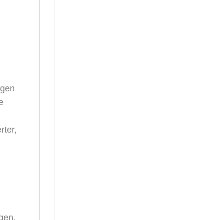
igen
e
rter,
gen,