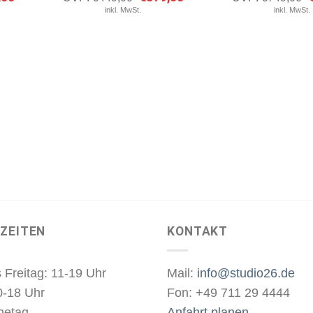
Preis
Preis
Preis
P
rtikel
Artikel
inkl. MwSt.
inkl. MwSt.
ist:
war:
ist:
w
erken
merken
00
€479,00.
€449,00
€379,00.
€
ZEITEN
KONTAKT
 Freitag: 11-19 Uhr
Mail:
info@studio26.de
0-18 Uhr
Fon: +49 711 29 4444
hetag
Anfahrt planen