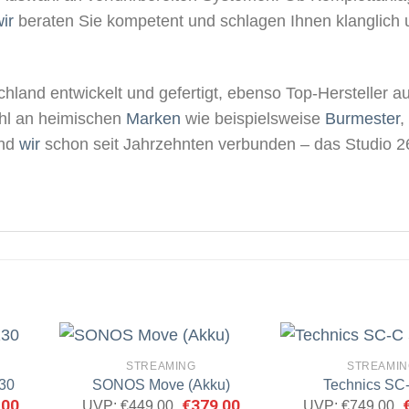
ir
beraten Sie kompetent und schlagen Ihnen klanglich 
hland entwickelt und gefertigt, ebenso Top-Hersteller au
wahl an heimischen
Marken
wie beispielsweise
Burmester
,
ind
wir
schon seit Jahrzehnten verbunden – das Studio 26
STREAMING
STREAMIN
30
SONOS Move (Akku)
Technics SC
ünglicher
,00
Aktueller
Ursprünglicher
€
379,00
Aktueller
U
UVP:
€
449,00
UVP:
€
749,00