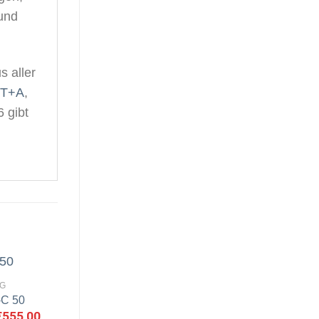
und
s aller
T+A
,
 gibt
G
-C 50
rsprünglicher
€
555,00
Aktueller