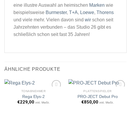
eine illustre Auswahl an heimischen
Marken
wie
beispielsweise
Burmester
,
T+A
,
Loewe
,
Thorens
und viele mehr. Vielen davon sind
wir
schon seit
Jahrzehnten verbunden – das Studio 26 gibt es
schließlich schon seit fast 35 Jahren!
ÄHNLICHE PRODUKTE
TONABNEHMER
PLATTENSPIELER
Rega Elys-2
PRO-JECT Debut Pro
€
229,00
€
850,00
inkl. MwSt.
inkl. MwSt.
Artikel
Artikel
merken
merken