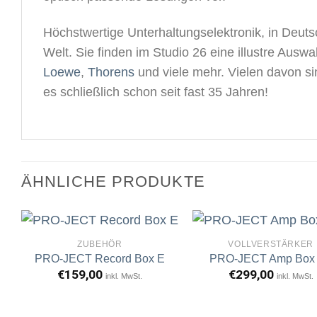
Höchstwertige Unterhaltungselektronik, in Deutsc
Welt. Sie finden im Studio 26 eine illustre Aus
Loewe
,
Thorens
und viele mehr. Vielen davon s
es schließlich schon seit fast 35 Jahren!
ÄHNLICHE PRODUKTE
ZUBEHÖR
VOLLVERSTÄRKER
PRO-JECT Record Box E
PRO-JECT Amp Box
€
159,00
€
299,00
inkl. MwSt.
inkl. MwSt.
Artikel
A
merken
m