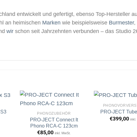
hland entwickelt und gefertigt, ebenso Top-Hersteller au
wahl an heimischen
Marken
wie beispielsweise
Burmester
,
ind
wir
schon seit Jahrzehnten verbunden – das Studio 26
PHONOVORVERS
 S3
PRO-JECT Tube
PHONOZUBEHÖR
€
399,00
PRO-JECT Connect It
inkl
rtikel
Artikel
Phono RCA-C 123cm
erken
merken
€
85,00
inkl. MwSt.