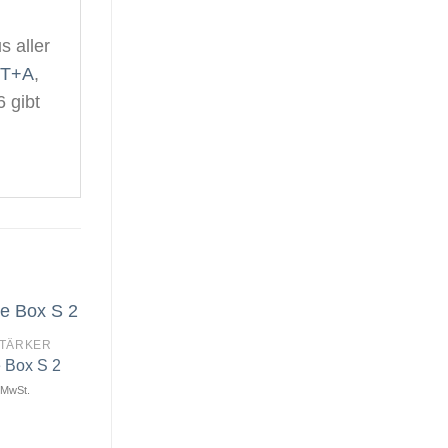
s aller
T+A
,
 gibt
TÄRKER
 Box S 2
. MwSt.
Artikel
Artikel
merken
merken