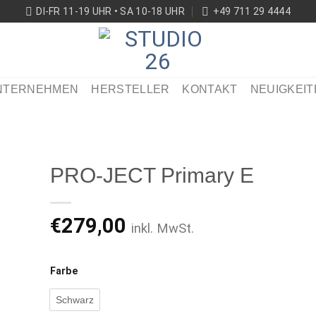
DI-FR 11-19 UHR • SA 10-18 UHR
+49 711 29 4444
NTERNEHMEN
HERSTELLER
KONTAKT
NEUIGKEIT
PRO-JECT Primary E
€
279,00
inkl. MwSt.
ikel
ken
Farbe
Schwarz