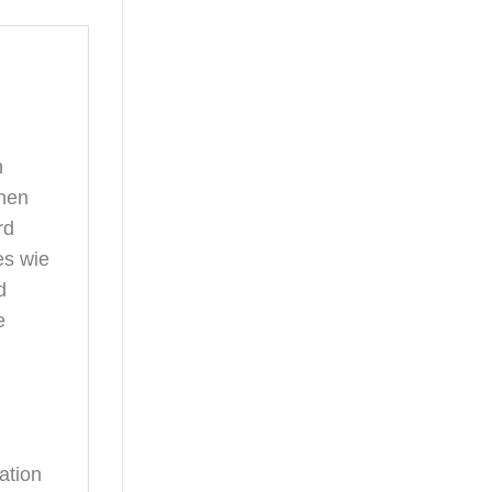
n
chen
rd
es wie
d
e
ation