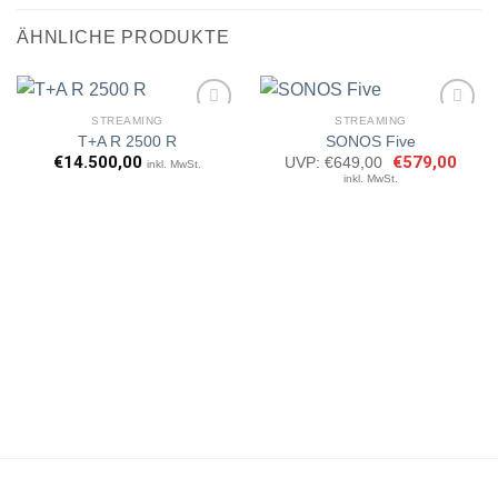
ÄHNLICHE PRODUKTE
STREAMING
STREAMING
T+A R 2500 R
SONOS Five
€
14.500,00
Ursprünglicher
€
579,00
Aktuel
UVP:
€
649,00
inkl. MwSt.
Preis
Preis
Artikel
Artikel
inkl. MwSt.
war:
ist:
merken
merken
€649,00
€579,