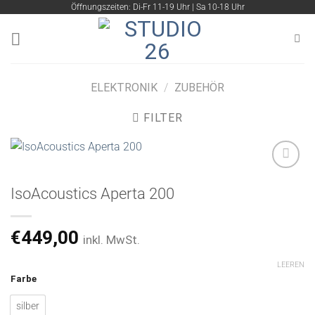
Zum
Öffnungszeiten: Di-Fr 11-19 Uhr | Sa 10-18 Uhr
Inhalt
springen
ELEKTRONIK
/
ZUBEHÖR
FILTER
IsoAcoustics Aperta 200
Artikel
merken
€
449,00
inkl. MwSt.
LEEREN
Farbe
silber