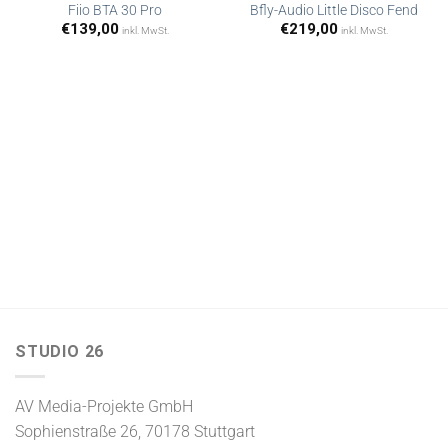
Fiio BTA 30 Pro
Bfly-Audio Little Disco Fend
€
139,00
€
219,00
inkl. MwSt.
inkl. MwSt.
Artikel
Artikel
merken
merken
STUDIO 26
AV Media-Projekte GmbH
Sophienstraße 26, 70178 Stuttgart