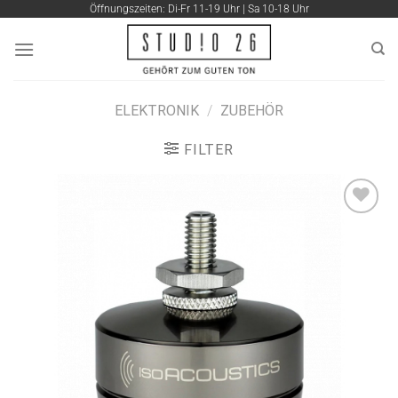
Zum
Öffnungszeiten: Di-Fr 11-19 Uhr | Sa 10-18 Uhr
Inhalt
springen
ELEKTRONIK
/
ZUBEHÖR
FILTER
Artikel
merken