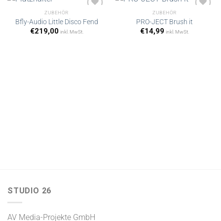
ZUBEHÖR
ZUBEHÖR
Bfly-Audio Little Disco Fend
PRO-JECT Brush it
€
219,00
€
14,99
inkl. MwSt.
inkl. MwSt.
Artikel
Artikel
merken
merken
STUDIO 26
AV Media-Projekte GmbH