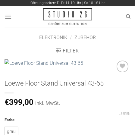
Zum
Öffnungszeiten: Di-Fr 11-19 Uhr | Sa 10-18 Uhr
Inhalt
springen
ELEKTRONIK
/
ZUBEHÖR
FILTER
Loewe Floor Stand Universal 43-65
Artikel
merken
€
399,00
inkl. MwSt.
LEEREN
Farbe
grau