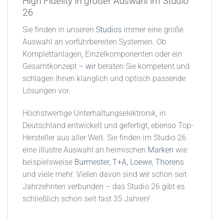
High Fidelity in großer Auswahl im Studio
26​
Sie finden in unseren
Studios
immer eine große
Auswahl an vorführbereiten Systemen. Ob
Komplettanlagen, Einzelkomponenten oder ein
Gesamtkonzept –
wir
beraten Sie kompetent und
schlagen Ihnen klanglich und optisch passende
Lösungen vor.
Höchstwertige Unterhaltungselektronik, in
Deutschland entwickelt und gefertigt, ebenso Top-
Hersteller aus aller Welt. Sie finden im Studio 26
eine illustre Auswahl an heimischen
Marken
wie
beispielsweise
Burmester
,
T+A
,
Loewe
,
Thorens
und viele mehr. Vielen davon sind
wir
schon seit
Jahrzehnten verbunden – das Studio 26 gibt es
schließlich schon seit fast 35 Jahren!