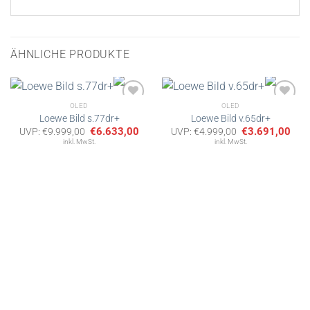
ÄHNLICHE PRODUKTE
OLED
OLED
Loewe Bild s.77dr+
Loewe Bild v.65dr+
Ursprünglicher
Aktueller
Ursprünglicher
Aktu
€
6.633,00
€
3.691,00
UVP:
€
9.999,00
UVP:
€
4.999,00
Artikel
Artikel
Preis
Preis
Preis
Prei
inkl. MwSt.
inkl. MwSt.
merken
merken
war:
ist:
war:
ist:
€9.999,00
€6.633,00.
€4.999,00
€3.6