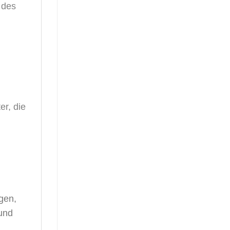
 des
er, die
gen,
und