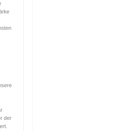
e
ärke
nsten
nsere
r
r der
rt.