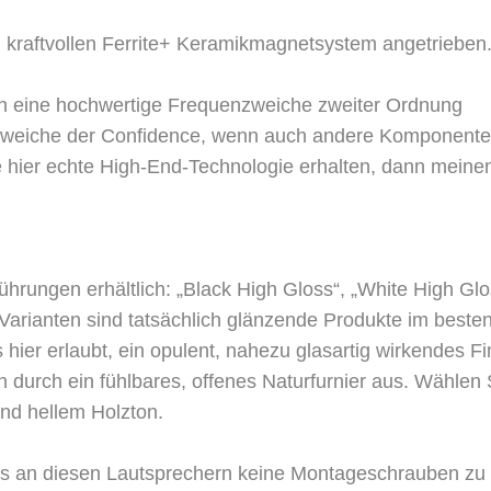
m kraftvollen Ferrite+ Keramikmagnetsystem angetrieben
ch eine hochwertige Frequenzweiche zweiter Ordnung
enzweiche der Confidence, wenn auch andere Komponent
 hier echte High-End-Technologie erhalten, dann meinen
ührungen erhältlich: „Black High Gloss“, „White High Glo
arianten sind tatsächlich glänzende Produkte im beste
ier erlaubt, ein opulent, nahezu glasartig wirkendes Fi
h durch ein fühlbares, offenes Naturfurnier aus. Wählen 
nd hellem Holzton.
s an diesen Lautsprechern keine Montageschrauben zu