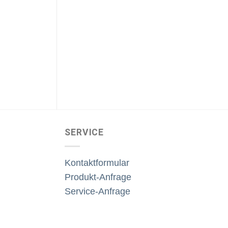
AKTIVLAUTSPRECHER
LAUTS
Dynaudio Focus 50
Dynaudio
€
5.000,00
€
525,
inkl. MwSt.
SERVICE
Kontaktformular
Produkt-Anfrage
Service-Anfrage