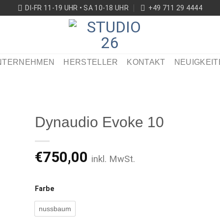
DI-FR 11-19 UHR • SA 10-18 UHR
+49 711 29 4444
NTERNEHMEN
HERSTELLER
KONTAKT
NEUIGKEIT
Dynaudio Evoke 10
€
750,00
inkl. MwSt.
ikel
ken
Farbe
nussbaum