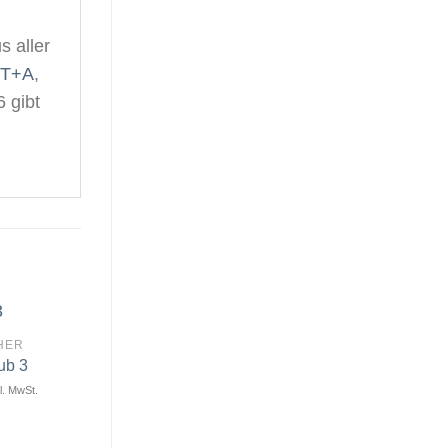
s aller
T+A
,
 gibt
HER
ub 3
l. MwSt.
Artikel
Artikel
merken
merken