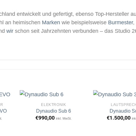
hland entwickelt und gefertigt, ebenso Top-Hersteller au
wahl an heimischen
Marken
wie beispielsweise
Burmester
,
ind
wir
schon seit Jahrzehnten verbunden – das Studio 26
ER
ELEKTRONIK
LAUTSPREC
EVO
Dynaudio Sub 6
Dynaudio S
€
990,00
€
1.500,00
t.
inkl. MwSt.
ink
rtikel
Artikel
erken
merken