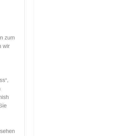
.
en zum
 wir
ss“,
n
nish
Sie
 sehen