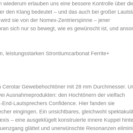
 wiederum erlauben uns eine bessere Kontrolle über di
 den Klang bedeutet – und das auch bei großer Lautst
t wird sie von der Nomex-Zentrierspinne – jener
ran sich nur so bewegt, wie es gewünscht ist, und anso
 leistungsstarken Strontiumcarbonat Ferrite+
ten Cerotar Gewebehochtöner mit 28 mm Durchmesser. U
zwei Ausnahmeprodukten: den Hochtönern der vielfach
-End-Lautsprechers Confidence. Hier fanden sie
echer eingingen. Ein unsichtbares, gleichwohl spektakulä
xis – eine ausgeklügelt konstruierte innere Kuppel hinte
uenzgang glättet und unerwünschte Resonanzen eliminie