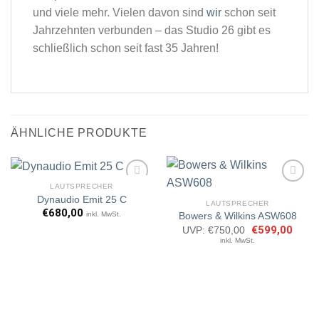
und viele mehr. Vielen davon sind
wir
schon seit
Jahrzehnten verbunden – das Studio 26 gibt es
schließlich schon seit fast 35 Jahren!
ÄHNLICHE PRODUKTE
LAUTSPRECHER
Dynaudio Emit 25 C
LAUTSPRECHER
€
680,00
inkl. MwSt.
Bowers & Wilkins ASW608
Artikel
Artikel
merken
merken
Ursprünglicher
€
599,00
Aktuel
UVP:
€
750,00
Preis
Preis
inkl. MwSt.
war:
ist:
€750,00
€599,