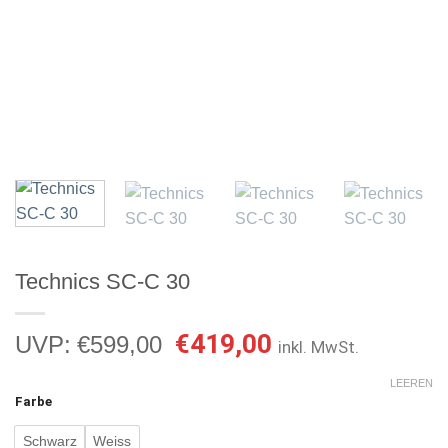
Technics SC-C 30
Ursprünglicher
Aktueller
€
419,00
UVP:
€
599,00
inkl. MwSt.
Preis
Preis
war:
ist:
LEEREN
Farbe
€599,00
€419,00.
Schwarz
Weiss