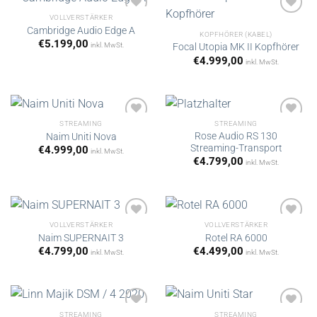
VOLLVERSTÄRKER
Cambridge Audio Edge A
KOPFHÖRER (KABEL)
€
5.199,00
inkl. MwSt.
Focal Utopia MK II Kopfhörer
Artikel
Artikel
merken
merken
€
4.999,00
inkl. MwSt.
STREAMING
STREAMING
Rose Audio RS 130
Naim Uniti Nova
Streaming-Transport
€
4.999,00
inkl. MwSt.
Artikel
Artikel
€
4.799,00
inkl. MwSt.
merken
merken
VOLLVERSTÄRKER
VOLLVERSTÄRKER
Naim SUPERNAIT 3
Rotel RA 6000
€
4.799,00
€
4.499,00
inkl. MwSt.
inkl. MwSt.
Artikel
Artikel
merken
merken
STREAMING
STREAMING