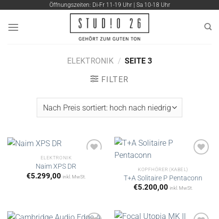
Zum
Öffnungszeiten: Di-Fr 11-19 Uhr | Sa 10-18 Uhr
Inhalt
springen
ELEKTRONIK
/
SEITE 3
FILTER
ELEKTRONIK
Naim XPS DR
KOPFHÖRER (KABEL)
€
5.299,00
inkl. MwSt.
T+A Solitaire P Pentaconn
Artikel
Artikel
merken
merken
€
5.200,00
inkl. MwSt.