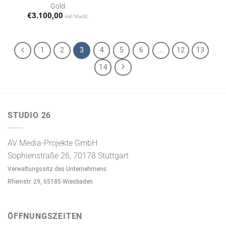
Gold
merken
merken
€
3.100,00
inkl. MwSt.
1
2
3
4
5
6
…
12
13
14
STUDIO 26
AV Media-Projekte GmbH
Sophienstraße 26, 70178 Stuttgart
Verwaltungssitz des Unternehmens:
Rheinstr. 29, 65185 Wiesbaden
ÖFFNUNGSZEITEN