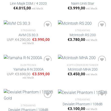
Linn Majik DSM / 4 2020
Naim Uniti Star
€
4.015,00
€
3.999,00
inkl. MwSt.
inkl. MwSt.
Artikel
Artikel
merken
merken
STREAMING
STREAMING
AVM CS 30.3
McIntosh RS 200
Ursprünglicher
Aktueller
€
3.990,00
€
3.780,00
UVP:
€
4.290,00
inkl. MwSt.
Artikel
Artikel
Preis
Preis
inkl. MwSt.
merken
merken
war:
ist:
€4.290,00
€3.990,00.
ELEKTRONIK
KOPFHÖRERVERSTÄRKER
Yamaha R-N 2000A
McIntosh MHA 200
Ursprünglicher
Aktueller
€
3.599,00
€
3.450,00
UVP:
€
3.699,00
inkl. MwSt.
Artikel
Artikel
Preis
Preis
inkl. MwSt.
merken
merken
war:
ist:
€3.699,00
€3.599,00.
STREAMING
Devialet Phantom I 108dB
STREAMING
€
3.100,00
Devialet Phantom I 108dB
inkl. MwSt.
Artikel
Artikel