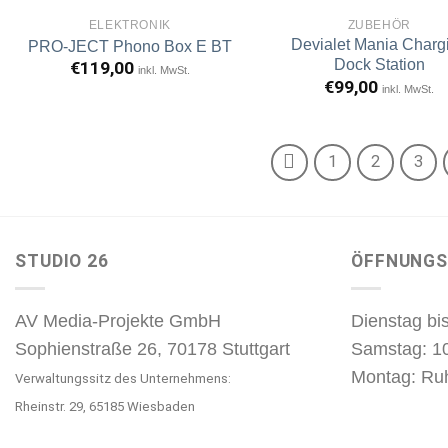
ELEKTRONIK
ZUBEHÖR
Devialet Mania Charg
PRO-JECT Phono Box E BT
Artikel
A
merken
m
Dock Station
€
119,00
inkl. MwSt.
€
99,00
inkl. MwSt.
1
2
3
STUDIO 26
ÖFFNUNGS
AV Media-Projekte GmbH
Dienstag bis
Sophienstraße 26, 70178 Stuttgart
Samstag: 1
Montag: Ru
Verwaltungssitz des Unternehmens:
Rheinstr. 29, 65185 Wiesbaden