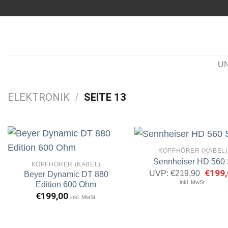
Zum
Inhalt
springen
U
ELEKTRONIK
SEITE 13
/
KOPFHÖRER (KABEL)
Sennheiser HD 560
KOPFHÖRER (KABEL)
Ursprü
€
199,
UVP:
€
219,90
Beyer Dynamic DT 880
Artikel
A
Preis
inkl. MwSt.
merken
m
Edition 600 Ohm
war:
€219,
€
199,00
inkl. MwSt.