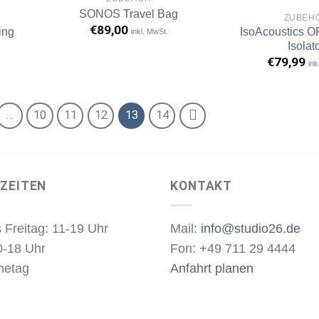
SONOS Travel Bag
ZUBEH
€
89,00
ing
IsoAcoustics O
inkl. MwSt.
rtikel
Artikel
erken
merken
Isolat
€
79,99
ink
…
10
11
12
13
14
ZEITEN
KONTAKT
 Freitag: 11-19 Uhr
Mail:
info@studio26.de
0-18 Uhr
Fon: +49 711 29 4444
hetag
Anfahrt planen