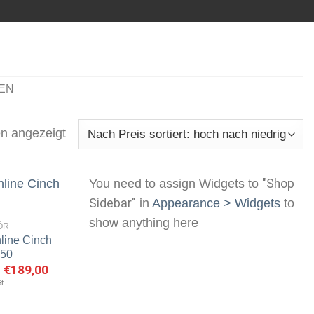
EN
n angezeigt
You need to assign Widgets to
"Shop
Sidebar"
in
Appearance > Widgets
to
show anything here
ÖR
line Cinch
Artikel
merken
150
Ursprünglicher
€
189,00
Aktueller
Preis
Preis
t.
war:
ist:
€279,00
€189,00.