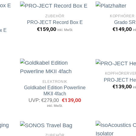
ZUBEHÖR
KOPFHÖRER 
PRO-JECT Record Box E
Grado SR
€
159,00
€
149,00
x E
inkl. MwSt.
in
rtikel
Artikel
erken
merken
KOPFHÖRERVE
PRO-JECT He
ELEKTRONIK
€
139,00
Goldkabel Edition Powerline
in
rtikel
Artikel
erken
merken
MKII 4fach
Ursprünglicher
€
139,00
Aktueller
UVP:
€
279,00
Preis
Preis
inkl. MwSt.
war:
ist:
€279,00
€139,00.
ZUBEHÖR