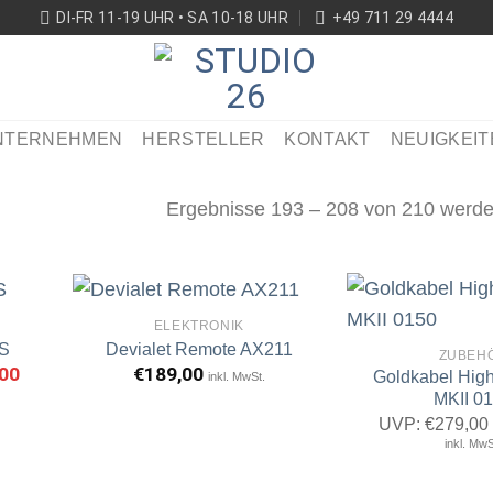
DI-FR 11-19 UHR • SA 10-18 UHR
+49 711 29 4444
NTERNEHMEN
HERSTELLER
KONTAKT
NEUIGKEIT
Ergebnisse 193 – 208 von 210 werde
ELEKTRONIK
 S
Devialet Remote AX211
ZUBEH
nglicher
00
Aktueller
€
189,00
Goldkabel High
inkl. MwSt.
rtikel
Artikel
Preis
erken
merken
MKII 0
ist:
90
€199,00.
UVP:
€
279,00
inkl. MwS