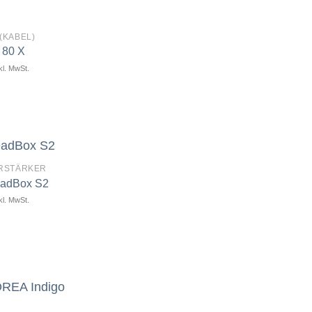
(KABEL)
 80 X
kl. MwSt.
Artikel
merken
RSTÄRKER
adBox S2
kl. MwSt.
Artikel
merken