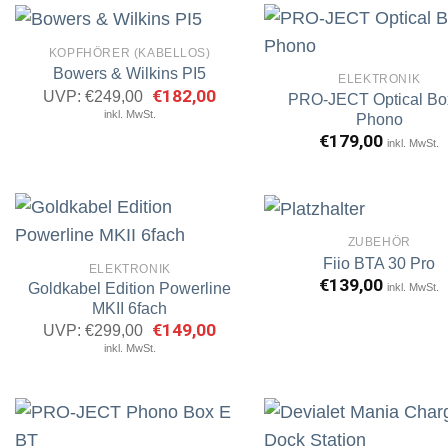
KOPFHÖRER (KABELLOS)
Bowers & Wilkins PI5
ELEKTRONIK
Ursprünglicher
€
182,00
Aktueller
UVP:
€
249,00
PRO-JECT Optical Bo
Artikel
A
Preis
Preis
inkl. MwSt.
merken
m
Phono
war:
ist:
€249,00
€182,00.
€
179,00
inkl. MwSt.
ZUBEHÖR
Fiio BTA 30 Pro
ELEKTRONIK
€
139,00
Goldkabel Edition Powerline
inkl. MwSt.
Artikel
A
merken
m
MKII 6fach
Ursprünglicher
€
149,00
Aktueller
UVP:
€
299,00
Preis
Preis
inkl. MwSt.
war:
ist:
€299,00
€149,00.