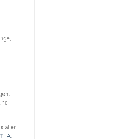
ange,
gen,
und
s aller
T+A
,