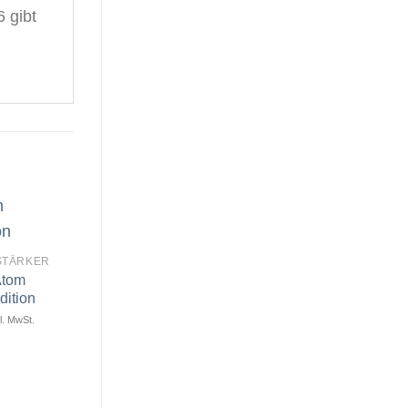
 gibt
STÄRKER
Atom
Artikel
Artikel
merken
merken
ition
l. MwSt.