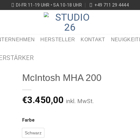
DI-FR 11-19 UHR • SA 10-18 UHR
+49 711 29 4444
NTERNEHMEN
HERSTELLER
KONTAKT
NEUIGKEIT
ERSTÄRKER
McIntosh MHA 200
€
3.450,00
inkl. MwSt.
ikel
ken
Farbe
Schwarz