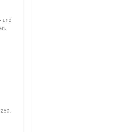
- und
en.
 250,