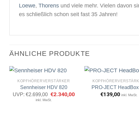
Loewe
,
Thorens
und viele mehr. Vielen davon s
es schließlich schon seit fast 35 Jahren!
ÄHNLICHE PRODUKTE
KOPFHÖRERVERSTÄRKER
KOPFHÖRERVERSTÄR
Sennheiser HDV 820
PRO-JECT HeadBox
Ursprünglicher
€
2.340,00
Aktueller
€
139,00
UVP:
€
2.699,00
inkl. MwSt.
Artikel
A
Preis
Preis
inkl. MwSt.
merken
m
war:
ist:
€2.699,00
€2.340,00.