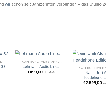
ind
wir
schon seit Jahrzehnten verbunden – das Studio 26
KER
KOPFHÖRERVERSTÄRKER
 S2
Lehmann Audio Linear
KOPFHÖRERVER
€
899,00
Naim Uniti 
inkl. MwSt.
rtikel
Artikel
erken
merken
Headphone Ed
€
2.599,00
ink