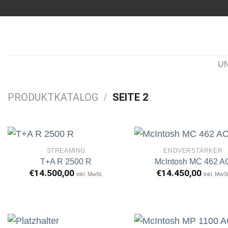
Zum
Inhalt
springen
U
PRODUKTKATALOG
SEITE 2
/
STREAMING
ENDVERSTÄRKER
T+A R 2500 R
McIntosh MC 462 A
€
14.500,00
€
14.450,00
inkl. MwSt.
inkl. MwSt
Artikel
A
merken
m