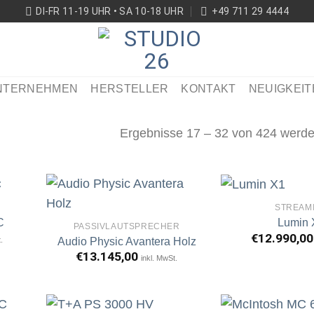
DI-FR 11-19 UHR • SA 10-18 UHR
+49 711 29 4444
NTERNEHMEN
HERSTELLER
KONTAKT
NEUIGKEIT
Ergebnisse 17 – 32 von 424 werde
STREAM
C
Lumin 
PASSIVLAUTSPRECHER
€
12.990,00
.
Audio Physic Avantera Holz
rtikel
Artikel
erken
merken
€
13.145,00
inkl. MwSt.