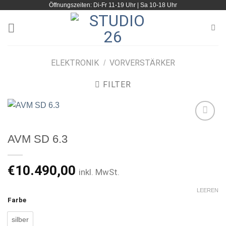
Öffnungszeiten: Di-Fr 11-19 Uhr | Sa 10-18 Uhr
Zum
Inhalt
springen
ELEKTRONIK
VORVERSTÄRKER
/
FILTER
AVM SD 6.3
Artikel
merken
€
10.490,00
inkl. MwSt.
LEEREN
Farbe
silber