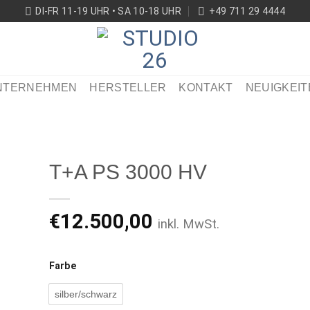
DI-FR 11-19 UHR • SA 10-18 UHR
+49 711 29 4444
NTERNEHMEN
HERSTELLER
KONTAKT
NEUIGKEIT
T+A PS 3000 HV
€
12.500,00
inkl. MwSt.
ikel
ken
Farbe
silber/schwarz