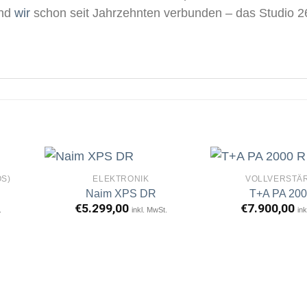
ind
wir
schon seit Jahrzehnten verbunden – das Studio 26
S)
ELEKTRONIK
VOLLVERSTÄ
Naim XPS DR
T+A PA 200
€
5.299,00
€
7.900,00
.
inkl. MwSt.
ink
rtikel
Artikel
erken
merken