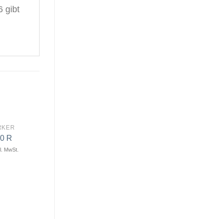
 gibt
RKER
0 R
l. MwSt.
Artikel
Artikel
merken
merken