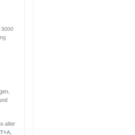
S 3000
ung
gen,
und
s aller
T+A
,