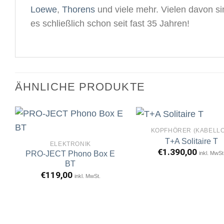
Loewe
,
Thorens
und viele mehr. Vielen davon s
es schließlich schon seit fast 35 Jahren!
ÄHNLICHE PRODUKTE
KOPFHÖRER (KABELLO
T+A Solitaire T
ELEKTRONIK
€
1.390,00
PRO-JECT Phono Box E
inkl. MwSt
Artikel
A
BT
merken
m
€
119,00
inkl. MwSt.