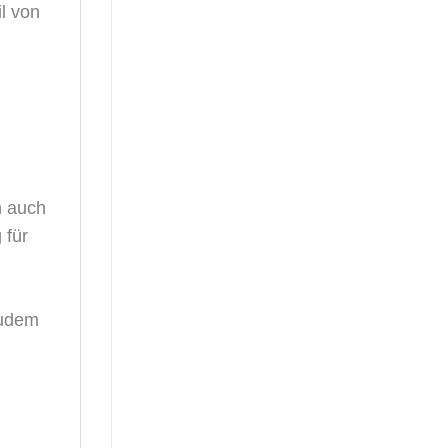
l von
n auch
 für
zudem