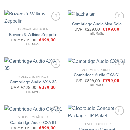
€429,00
€319,00.
Cambridge Audio Alva Solo
Ursprünglicher
€
199,00
Aktuel
UVP:
€
229,00
KOMPAKTANLAGEN
Preis
Preis
inkl. MwSt.
Bowers & Wilkins Zeppelin
Artikel
Artikel
war:
ist:
merken
merken
Ursprünglicher
€
699,00
Aktueller
UVP:
€
799,00
€229,00
€199,
Preis
Preis
inkl. MwSt.
war:
ist:
€799,00
€699,00.
VOLLVERSTÄRKER
Cambridge Audio CXA 61
VOLLVERSTÄRKER
Ursprünglicher
€
799,00
Aktuel
UVP:
€
899,00
Cambridge Audio AX A 35
Artikel
Artikel
Preis
Preis
inkl. MwSt.
merken
merken
Ursprünglicher
€
379,00
Aktueller
UVP:
€
429,00
war:
ist:
Preis
Preis
€899,00
€799,
inkl. MwSt.
war:
ist:
€429,00
€379,00.
VOLLVERSTÄRKER
Cambridge Audio CXA 81
PLATTENSPIELER
Ursprünglicher
€
899,00
Aktueller
UVP:
€
999,00
Clearaudio Concept
Artikel
Artikel