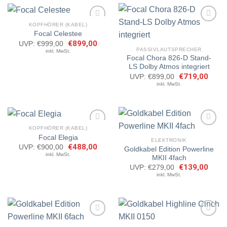
KOPFHÖRER (KABEL)
Focal Celestee
Ursprünglicher
€
899,00
Aktueller
UVP:
€
999,00
Artikel
Artikel
Preis
Preis
PASSIVLAUTSPRECHER
inkl. MwSt.
merken
merken
war:
ist:
Focal Chora 826-D Stand-
€999,00
€899,00.
LS Dolby Atmos integriert
Ursprünglicher
€
719,00
Aktuel
UVP:
€
899,00
Preis
Preis
inkl. MwSt.
war:
ist:
€899,00
€719,
KOPFHÖRER (KABEL)
Focal Elegia
ELEKTRONIK
Ursprünglicher
€
488,00
Aktueller
UVP:
€
900,00
Goldkabel Edition Powerline
Artikel
Artikel
Preis
Preis
inkl. MwSt.
MKII 4fach
merken
merken
war:
ist:
€900,00
€488,00.
Ursprünglicher
€
139,00
Aktuel
UVP:
€
279,00
Preis
Preis
inkl. MwSt.
war:
ist:
€279,00
€139,