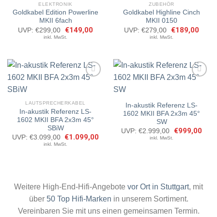
ELEKTRONIK
ZUBEHÖR
Goldkabel Edition Powerline
Goldkabel Highline Cinch
Artikel
Artikel
MKII 6fach
MKII 0150
merken
merken
Ursprünglicher
€
149,00
Aktueller
Ursprünglicher
€
189,00
Aktuel
UVP:
€
299,00
UVP:
€
279,00
Preis
Preis
Preis
Preis
inkl. MwSt.
inkl. MwSt.
war:
ist:
war:
ist:
€299,00
€149,00.
€279,00
€189,
Artikel
Artikel
LAUTSPRECHERKABEL
In-akustik Referenz LS-
merken
merken
In-akustik Referenz LS-
1602 MKII BFA 2x3m 45°
1602 MKII BFA 2x3m 45°
SW
SBiW
Ursprüngliche
€
999,00
Aktue
UVP:
€
2.999,00
Preis
Preis
Ursprünglicher
€
1.099,00
Aktueller
UVP:
€
3.099,00
inkl. MwSt.
war:
ist:
Preis
Preis
inkl. MwSt.
€2.999,00
€999
war:
ist:
€3.099,00
€1.099,00.
Weitere High-End-Hifi-Angebote
vor Ort in Stuttgart
, mit
über
50 Top Hifi-Marken
in unserem Sortiment.
Vereinbaren Sie mit uns einen gemeinsamen Termin.