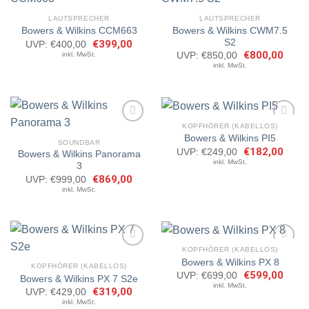
LAUTSPRECHER
LAUTSPRECHER
Bowers & Wilkins CWM7.5
Bowers & Wilkins CCM663
Artikel
Artikel
S2
merken
merken
Ursprünglicher
€
399,00
Aktueller
UVP:
€
400,00
Preis
Preis
Ursprünglicher
€
800,00
Aktuel
inkl. MwSt.
UVP:
€
850,00
war:
ist:
Preis
Preis
inkl. MwSt.
€400,00
€399,00.
war:
ist:
€850,00
€800,
KOPFHÖRER (KABELLOS)
Bowers & Wilkins PI5
SOUNDBAR
Ursprünglicher
€
182,00
Aktuel
UVP:
€
249,00
Bowers & Wilkins Panorama
Artikel
Artikel
Preis
Preis
inkl. MwSt.
3
merken
merken
war:
ist:
€249,00
€182,
Ursprünglicher
€
869,00
Aktueller
UVP:
€
999,00
Preis
Preis
inkl. MwSt.
war:
ist:
€999,00
€869,00.
KOPFHÖRER (KABELLOS)
Bowers & Wilkins PX 8
KOPFHÖRER (KABELLOS)
Ursprünglicher
€
599,00
Aktuel
UVP:
€
699,00
Bowers & Wilkins PX 7 S2e
Artikel
Artikel
Preis
Preis
inkl. MwSt.
merken
merken
Ursprünglicher
€
319,00
Aktueller
UVP:
€
429,00
war:
ist:
Preis
Preis
€699,00
€599,
inkl. MwSt.
war:
ist: