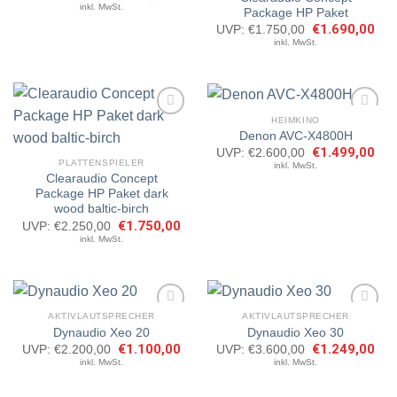
Preis
Preis
inkl. MwSt.
Package HP Paket
merken
merken
war:
ist:
€999,00
€899,00.
Ursprünglicher
€
1.690,00
Aktu
UVP:
€
1.750,00
Preis
Prei
inkl. MwSt.
war:
ist:
€1.750,00
€1.
HEIMKINO
Denon AVC-X4800H
Ursprünglicher
€
1.499,00
Aktu
UVP:
€
2.600,00
Artikel
Artikel
Preis
Prei
PLATTENSPIELER
inkl. MwSt.
merken
merken
war:
ist:
Clearaudio Concept
€2.600,00
€1.
Package HP Paket dark
wood baltic-birch
Ursprünglicher
€
1.750,00
Aktueller
UVP:
€
2.250,00
Preis
Preis
inkl. MwSt.
war:
ist:
€2.250,00
€1.750,00.
AKTIVLAUTSPRECHER
AKTIVLAUTSPRECHER
Dynaudio Xeo 20
Dynaudio Xeo 30
Ursprünglicher
€
1.100,00
Aktueller
Ursprünglicher
€
1.249,00
Aktu
UVP:
€
2.200,00
UVP:
€
3.600,00
Artikel
Artikel
Preis
Preis
Preis
Prei
inkl. MwSt.
inkl. MwSt.
merken
merken
war:
ist:
war:
ist:
€2.200,00
€1.100,00.
€3.600,00
€1.