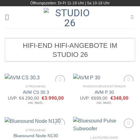
Öffnungszeiten: Di-Fr 11-19 Uhr | Sa 10-18 Uhr
Zum
Inhalt
springen
HIFI-END HIFI-ANGEBOTE IM
STUDIO 26
STREAMING
PHONOVORVERSTÄRKER
AVM CS 30.3
AVM P 30
Ursprünglicher
€
3.990,00
Aktueller
Ursprünglicher
€
348,00
Aktuel
UVP:
€
4.290,00
UVP:
€
699,00
Artikel
Artikel
Preis
Preis
Preis
Preis
inkl. MwSt.
inkl. MwSt.
merken
merken
war:
ist:
war:
ist:
€4.290,00
€3.990,00.
€699,00
€348,
STREAMING
Bluesound Node N130
LAUTSPRECHER