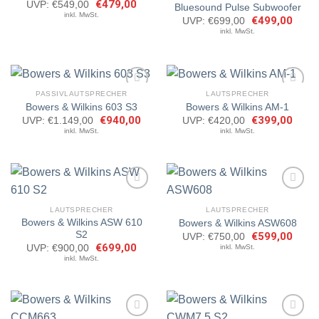
Ursprünglicher
€
479,00
Aktueller
UVP:
€
549,00
Bluesound Pulse Subwoofer
Artikel
Artikel
Preis
Preis
inkl. MwSt.
merken
merken
Ursprünglicher
€
499,00
Aktuel
UVP:
€
699,00
war:
ist:
Preis
Preis
€549,00
€479,00.
inkl. MwSt.
war:
ist:
€699,00
€499,
PASSIVLAUTSPRECHER
LAUTSPRECHER
Bowers & Wilkins 603 S3
Bowers & Wilkins AM-1
Ursprünglicher
€
940,00
Aktueller
Ursprünglicher
€
399,00
Aktuel
UVP:
€
1.149,00
UVP:
€
420,00
Artikel
Artikel
Preis
Preis
Preis
Preis
inkl. MwSt.
inkl. MwSt.
merken
merken
war:
ist:
war:
ist:
€1.149,00
€940,00.
€420,00
€399,
LAUTSPRECHER
LAUTSPRECHER
Bowers & Wilkins ASW 610
Bowers & Wilkins ASW608
Artikel
Artikel
S2
merken
merken
Ursprünglicher
€
599,00
Aktuel
UVP:
€
750,00
Preis
Preis
Ursprünglicher
€
699,00
Aktueller
inkl. MwSt.
UVP:
€
900,00
war:
ist:
Preis
Preis
inkl. MwSt.
€750,00
€599,
war:
ist:
€900,00
€699,00.