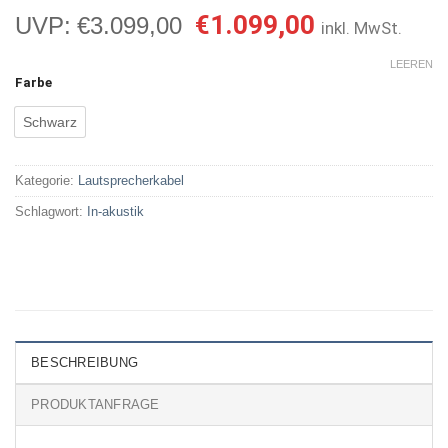
Ursprünglicher
Aktueller
€
1.099,00
UVP:
€
3.099,00
inkl. MwSt.
Preis
Preis
war:
ist:
LEEREN
Farbe
€3.099,00
€1.099,00.
Schwarz
Kategorie:
Lautsprecherkabel
Schlagwort:
In-akustik
BESCHREIBUNG
PRODUKTANFRAGE