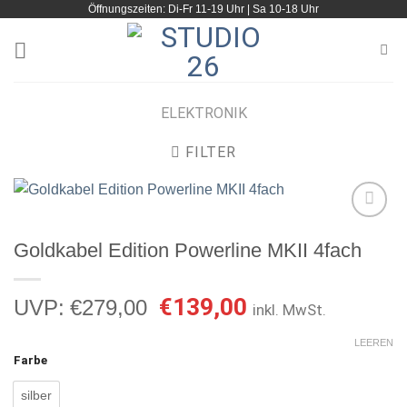
Öffnungszeiten: Di-Fr 11-19 Uhr | Sa 10-18 Uhr
Zum
Inhalt
springen
ELEKTRONIK
FILTER
Goldkabel Edition Powerline MKII 4fach
Artikel
merken
Ursprünglicher
Aktueller
€
139,00
UVP:
€
279,00
inkl. MwSt.
Preis
Preis
war:
ist:
LEEREN
Farbe
€279,00
€139,00.
silber