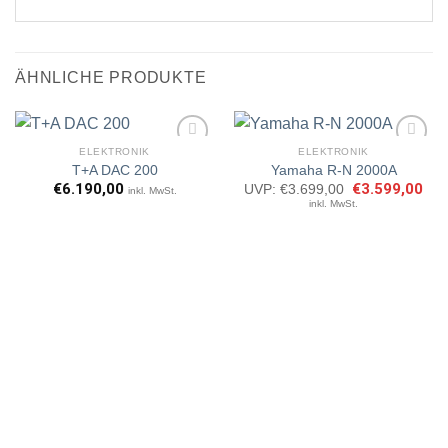
ÄHNLICHE PRODUKTE
ELEKTRONIK
ELEKTRONIK
T+A DAC 200
Yamaha R-N 2000A
€
6.190,00
Ursprünglicher
€
3.599,00
Aktu
UVP:
€
3.699,00
inkl. MwSt.
Artikel
Artikel
Preis
Prei
inkl. MwSt.
merken
merken
war:
ist:
€3.699,00
€3.