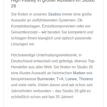
High Fidelity in großer Auswahl im Studio
26​
Sie finden in unseren
Studios
immer eine große
Auswahl an vorführbereiten Systemen. Ob
Komplettanlagen, Einzelkomponenten oder ein
Gesamtkonzept –
wir
beraten Sie kompetent und
schlagen Ihnen klanglich und optisch passende
Lösungen vor.
Höchstwertige Unterhaltungselektronik, in
Deutschland entwickelt und gefertigt, ebenso Top-
Hersteller aus aller Welt. Sie finden im Studio 26
eine illustre Auswahl an heimischen
Marken
wie
beispielsweise
Burmester
,
T+A
,
Loewe
,
Thorens
und viele mehr. Vielen davon sind
wir
schon seit
Jahrzehnten verbunden – das Studio 26 gibt es
schließlich schon seit fast 35 Jahren!