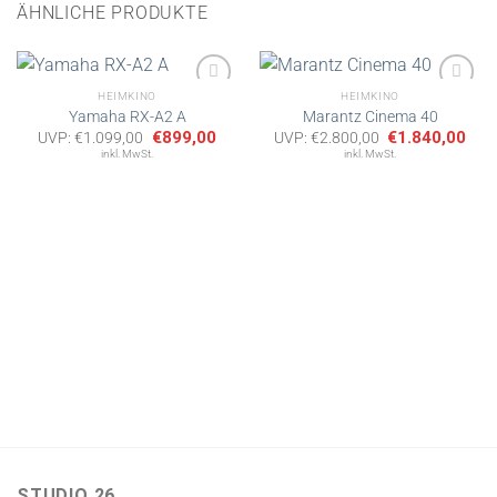
ÄHNLICHE PRODUKTE
HEIMKINO
HEIMKINO
Yamaha RX-A2 A
Marantz Cinema 40
Ursprünglicher
Aktueller
Ursprünglicher
Aktu
€
899,00
€
1.840,00
UVP:
€
1.099,00
UVP:
€
2.800,00
Artikel
Artikel
Preis
Preis
Preis
Prei
inkl. MwSt.
inkl. MwSt.
merken
merken
war:
ist:
war:
ist:
€1.099,00
€899,00.
€2.800,00
€1.8
STUDIO 26