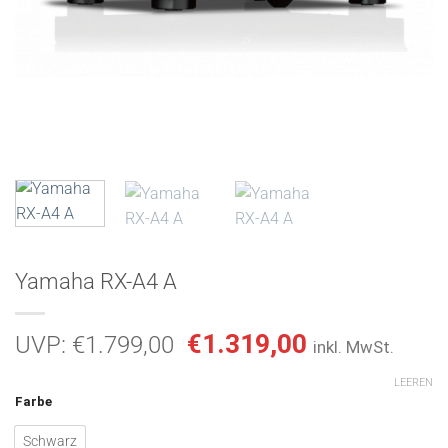
Yamaha RX-A4 A
Ursprünglicher
Aktueller
€
1.319,00
UVP:
€
1.799,00
inkl. MwSt.
Preis
Preis
LEEREN
war:
ist:
Farbe
€1.799,00
€1.319,00.
Schwarz