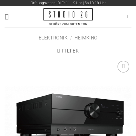
Zum
Öffnungszeiten: Di-Fr 11-19 Uhr | Sa 10-18 Uhr
Inhalt
springen
ELEKTRONIK
/
HEIMKINO
FILTER
Artikel
merken