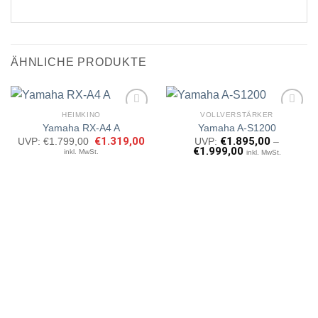
ÄHNLICHE PRODUKTE
HEIMKINO
VOLLVERSTÄRKER
Yamaha RX-A4 A
Yamaha A-S1200
Ursprünglicher
€
1.319,00
Aktueller
€
1.895,00
UVP:
€
1.799,00
UVP:
–
Artikel
Artikel
Preis
Preis
€
1.999,00
inkl. MwSt.
inkl. MwSt.
merken
merken
war:
ist:
€1.799,00
€1.319,00.