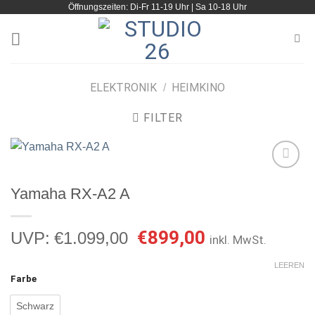
Öffnungszeiten: Di-Fr 11-19 Uhr | Sa 10-18 Uhr
Zum
Inhalt
springen
ELEKTRONIK
HEIMKINO
/
FILTER
Yamaha RX-A2 A
Artikel
merken
Ursprünglicher
Aktueller
€
899,00
UVP:
€
1.099,00
inkl. MwSt.
Preis
Preis
war:
ist:
LEEREN
Farbe
€1.099,00
€899,00.
Schwarz