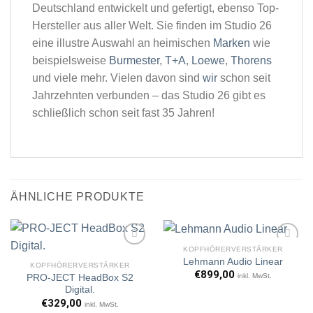
Deutschland entwickelt und gefertigt, ebenso Top-
Hersteller aus aller Welt. Sie finden im Studio 26
eine illustre Auswahl an heimischen
Marken
wie
beispielsweise
Burmester
,
T+A
,
Loewe
,
Thorens
und viele mehr. Vielen davon sind
wir
schon seit
Jahrzehnten verbunden – das Studio 26 gibt es
schließlich schon seit fast 35 Jahren!
ÄHNLICHE PRODUKTE
KOPFHÖRERVERSTÄRKER
Lehmann Audio Linear
KOPFHÖRERVERSTÄRKER
€
899,00
inkl. MwSt.
PRO-JECT HeadBox S2
Artikel
Artikel
Digital.
merken
merken
€
329,00
inkl. MwSt.