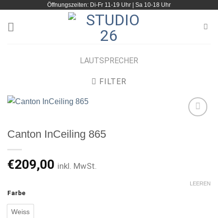
Öffnungszeiten: Di-Fr 11-19 Uhr | Sa 10-18 Uhr
Zum
Inhalt
springen
LAUTSPRECHER
FILTER
Canton InCeiling 865
Artikel
merken
€
209,00
inkl. MwSt.
LEEREN
Farbe
Weiss