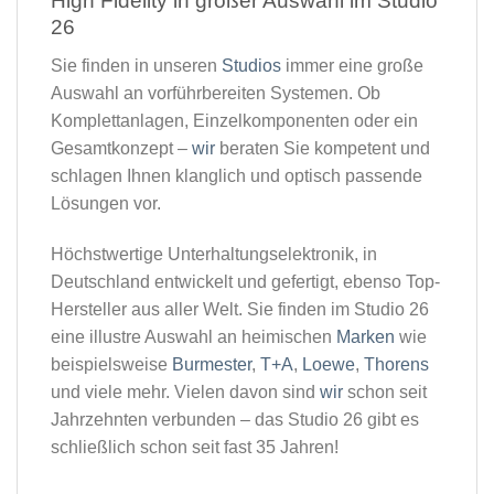
High Fidelity in großer Auswahl im Studio
26​
Sie finden in unseren
Studios
immer eine große
Auswahl an vorführbereiten Systemen. Ob
Komplettanlagen, Einzelkomponenten oder ein
Gesamtkonzept –
wir
beraten Sie kompetent und
schlagen Ihnen klanglich und optisch passende
Lösungen vor.
Höchstwertige Unterhaltungselektronik, in
Deutschland entwickelt und gefertigt, ebenso Top-
Hersteller aus aller Welt. Sie finden im Studio 26
eine illustre Auswahl an heimischen
Marken
wie
beispielsweise
Burmester
,
T+A
,
Loewe
,
Thorens
und viele mehr. Vielen davon sind
wir
schon seit
Jahrzehnten verbunden – das Studio 26 gibt es
schließlich schon seit fast 35 Jahren!