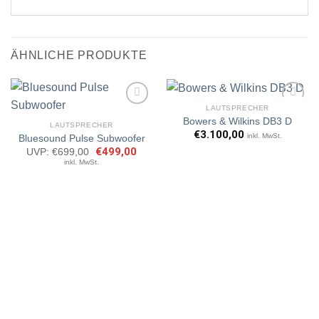
ÄHNLICHE PRODUKTE
LAUTSPRECHER
Bowers & Wilkins DB3 D
LAUTSPRECHER
€
3.100,00
inkl. MwSt.
Bluesound Pulse Subwoofer
Artikel
Artikel
merken
merken
Ursprünglicher
€
499,00
Aktueller
UVP:
€
699,00
Preis
Preis
inkl. MwSt.
war:
ist:
€699,00
€499,00.