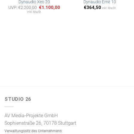
Dynaudio Xeo 20
Dynaudio Emit 10
Ursprünglicher
Aktueller
€
1.100,00
€
364,50
UVP:
€
2.200,00
inkl. MwSt.
Artikel
Artikel
Preis
Preis
inkl. MwSt.
merken
merken
war:
ist:
€2.200,00
€1.100,00.
STUDIO 26
AV Media-Projekte GmbH
Sophienstraße 26, 70178 Stuttgart
Verwaltungssitz des Unternehmens: