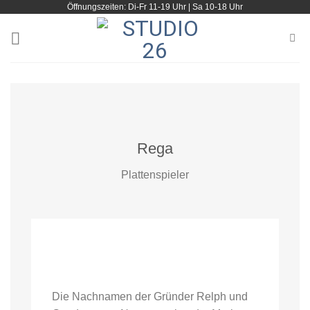
Öffnungszeiten: Di-Fr 11-19 Uhr | Sa 10-18 Uhr
Zum
Inhalt
springen
Rega
Plattenspieler
Die Nachnamen der Gründer Relph und