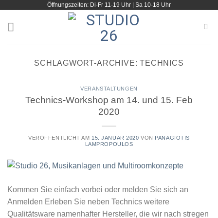
Öffnungszeiten: Di-Fr 11-19 Uhr | Sa 10-18 Uhr
Zum
Inhalt
springen
SCHLAGWORT-ARCHIVE:
TECHNICS
VERANSTALTUNGEN
Technics-Workshop am 14. und 15. Feb
2020
VERÖFFENTLICHT AM
15. JANUAR 2020
VON
PANAGIOTIS
LAMPROPOULOS
Kommen Sie einfach vorbei oder melden Sie sich an
Anmelden Erleben Sie neben Technics weitere
Qualitätsware namenhafter Hersteller, die wir nach stregen