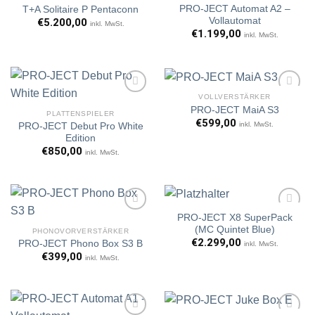
PRO-JECT Automat A2 –
T+A Solitaire P Pentaconn
Artikel
Artikel
Vollautomat
€
5.200,00
inkl. MwSt.
merken
merken
€
1.199,00
inkl. MwSt.
VOLLVERSTÄRKER
PRO-JECT MaiA S3
PLATTENSPIELER
€
599,00
inkl. MwSt.
PRO-JECT Debut Pro White
Artikel
Artikel
Edition
merken
merken
€
850,00
inkl. MwSt.
PRO-JECT X8 SuperPack
(MC Quintet Blue)
PHONOVORVERSTÄRKER
€
2.299,00
PRO-JECT Phono Box S3 B
inkl. MwSt.
Artikel
Artikel
€
399,00
inkl. MwSt.
merken
merken