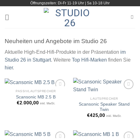
Öffnungszeiten: Di-Fr 11-19 Uhr | Sa 10-18 Uhr
Zum
Inhalt
springen
Neuheiten und Angebote im Studio 26
Aktuelle High-End-Hifi-Produkte in der Präsentation
im
Studio 26 in Stuttgart
. Weitere
Top Hifi-Marken
finden Sie
hier
.
PASSIVLAUTSPRECHER
Scansonic MB 2.5 B
LAUTSPRECHER
€
2.000,00
inkl. MwSt.
Scansonic Speaker Stand
Artikel
Artikel
Twin
merken
merken
€
425,00
inkl. MwSt.