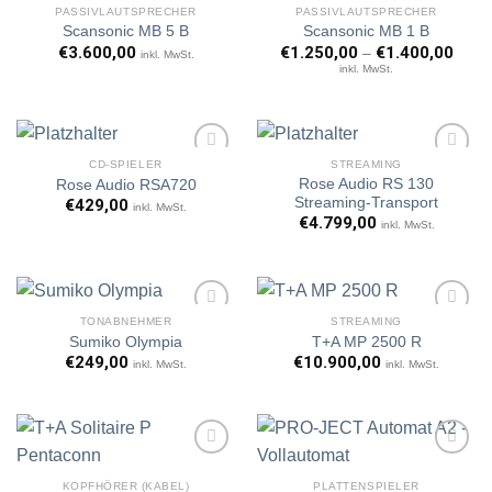
PASSIVLAUTSPRECHER
PASSIVLAUTSPRECHER
Scansonic MB 5 B
Scansonic MB 1 B
€
3.600,00
€
1.250,00
€
1.400,00
–
inkl. MwSt.
Artikel
Artikel
inkl. MwSt.
merken
merken
CD-SPIELER
STREAMING
Rose Audio RS 130
Rose Audio RSA720
Streaming-Transport
€
429,00
inkl. MwSt.
€
4.799,00
Artikel
Artikel
inkl. MwSt.
merken
merken
TONABNEHMER
STREAMING
Sumiko Olympia
T+A MP 2500 R
€
249,00
€
10.900,00
inkl. MwSt.
inkl. MwSt.
Artikel
Artikel
merken
merken
KOPFHÖRER (KABEL)
PLATTENSPIELER