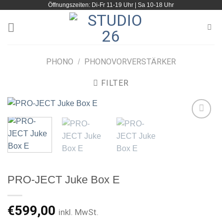
Öffnungszeiten: Di-Fr 11-19 Uhr | Sa 10-18 Uhr
Zum
Inhalt
springen
PHONO
PHONOVORVERSTÄRKER
/
FILTER
Artikel
merken
PRO-JECT Juke Box E
€
599,00
inkl. MwSt.