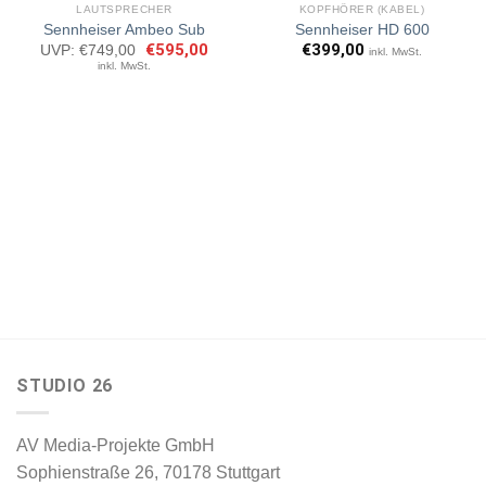
LAUTSPRECHER
KOPFHÖRER (KABEL)
Sennheiser Ambeo Sub
Sennheiser HD 600
Ursprünglicher
€
595,00
Aktueller
€
399,00
UVP:
€
749,00
inkl. MwSt.
Artikel
Artikel
Preis
Preis
inkl. MwSt.
merken
merken
war:
ist:
€749,00
€595,00.
STUDIO 26
AV Media-Projekte GmbH
Sophienstraße 26, 70178 Stuttgart