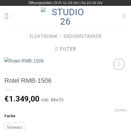
Öffnungszeiten: Di-Fr 11-19 Uhr | Sa 10-18 Uhr
Zum
Inhalt
springen
ELEKTRONIK
ENDVERSTÄRKER
/
FILTER
Rotel RMB-1506
Artikel
merken
€
1.349,00
inkl. MwSt.
LEEREN
Farbe
Schwarz