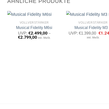
ÄHNLICHE PRODUKTE
VOLLVERSTÄRKER
VOLLVERSTÄRKER
Musical Fidelity M6si
Musical Fidelity M3 
€
2.499,00
Ursprü
€
1.2
UVP:
–
UVP:
€
1.399,00
Preis
€
2.799,00
Artikel
A
inkl. MwSt.
inkl. MwSt.
war:
merken
m
€1.39