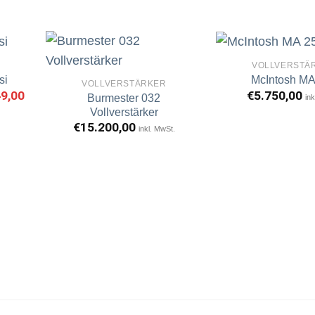
VOLLVERSTÄ
si
McIntosh MA
VOLLVERSTÄRKER
nglicher
49,00
Aktueller
€
5.750,00
Burmester 032
ink
Preis
rtikel
Artikel
Vollverstärker
ist:
erken
merken
9,00
€1.249,00.
€
15.200,00
inkl. MwSt.