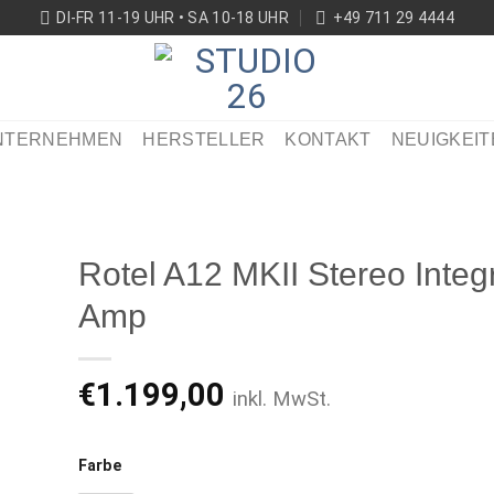
DI-FR 11-19 UHR • SA 10-18 UHR
+49 711 29 4444
NTERNEHMEN
HERSTELLER
KONTAKT
NEUIGKEIT
Rotel A12 MKII Stereo Integ
Amp
€
1.199,00
ikel
inkl. MwSt.
ken
Farbe