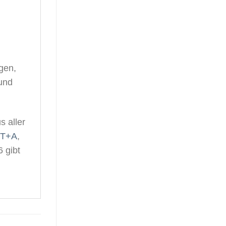
gen,
und
s aller
T+A
,
 gibt