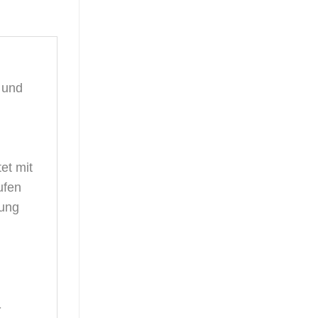
g und
et mit
ufen
tung
-