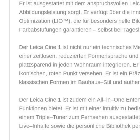
Er ist ausgestattet mit dem anspruchsvollen Lei
Abbildungsleistung sorgt. Er verfügt über die i
Optimization (LIO™), die für besonders helle Bil
Farbabstufungen garantieren
–
s
e
l
b
s
t
b
e
i
T
a
g
e
s
l
D
e
r
L
e
i
c
a
C
i
n
e
1
i
s
t
n
i
c
h
t
n
u
r
e
i
n
t
e
c
h
n
i
s
c
h
e
s
M
e
i
n
e
r
z
e
i
t
l
o
s
e
n
,
r
e
d
u
z
i
e
r
t
e
n
F
o
r
m
e
n
s
p
r
a
c
h
e
u
n
d
p
l
a
t
z
s
p
a
r
e
n
d
i
n
j
e
d
e
n
W
o
h
n
r
a
u
m
i
n
t
e
g
r
i
e
r
e
n
.
E
r
i
k
o
n
i
s
c
h
e
n
,
r
o
t
e
n
P
u
n
k
t
v
e
r
s
e
h
e
n
.
E
r
i
s
t
e
i
n
P
r
ä
k
l
a
s
s
i
s
c
h
e
n
F
o
r
m
e
n
i
m
B
a
u
h
a
u
s
–
S
t
i
l
u
n
d
a
u
t
h
e
D
e
r
L
e
i
c
a
C
i
n
e
1
i
s
t
z
u
d
e
m
e
i
n
A
l
l
–
i
n
–
O
n
e
E
n
t
e
r
F
u
n
k
t
i
o
n
e
n
b
i
e
t
e
t
.
E
r
i
s
t
m
i
t
e
i
n
e
r
i
n
t
u
i
t
i
v
z
u
b
e
d
i
e
i
n
e
m
T
r
i
p
l
e
–
T
u
n
e
r
z
u
m
F
e
r
n
s
e
h
e
n
a
u
s
g
e
s
t
a
t
t
e
t
L
i
v
e
–
I
n
h
a
l
t
e
s
o
w
i
e
d
i
e
p
e
r
s
ö
n
l
i
c
h
e
B
i
b
l
i
o
t
h
e
k
p
e