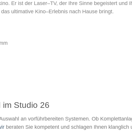
k
i
n
o
.
E
r
i
s
t
d
e
r
L
a
s
e
r
–
T
V
,
d
e
r
I
h
r
e
S
i
n
n
e
b
e
g
e
i
s
t
e
r
t
u
n
d
I
d
a
s
u
l
t
i
m
a
t
i
v
e
K
i
n
o
–
E
r
l
e
b
n
i
s
n
a
c
h
H
a
u
s
e
b
r
i
n
g
t
.
m
m
 im Studio 26​
Auswahl an vorführbereiten Systemen. Ob Komplettanla
ir
beraten Sie kompetent und schlagen Ihnen klanglich 