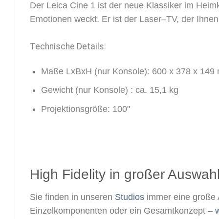
D
e
r
L
e
i
c
a
C
i
n
e
1
i
s
t
d
e
r
n
e
u
e
K
l
a
s
s
i
k
e
r
i
m
H
e
i
m
E
m
o
t
i
o
n
e
n
w
e
c
k
t
.
E
r
i
s
t
d
e
r
L
a
s
e
r
–
T
V
,
d
e
r
I
h
n
e
n
T
e
c
h
n
i
s
c
h
e
D
e
t
a
i
l
s
:
M
a
ß
e
L
x
B
x
H
(
n
u
r
K
o
n
s
o
l
e
)
:
6
0
0
x
3
7
8
x
1
4
9
G
e
w
i
c
h
t
(
n
u
r
K
o
n
s
o
l
e
)
:
c
a
.
1
5
,
1
k
g
P
r
o
j
e
k
t
i
o
n
s
g
r
ö
ß
e:
1
0
0
"
High Fidelity in großer Auswahl
Sie finden in unseren
Studios
immer eine große 
Einzelkomponenten oder ein Gesamtkonzept –
w