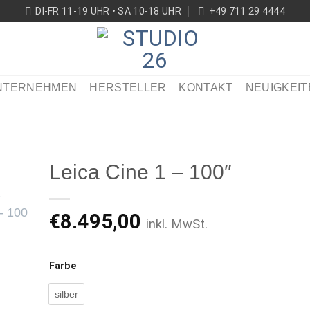
DI-FR 11-19 UHR • SA 10-18 UHR
+49 711 29 4444
NTERNEHMEN
HERSTELLER
KONTAKT
NEUIGKEIT
Leica Cine 1 – 100″
€
8.495,00
inkl. MwSt.
ikel
ken
Farbe
silber