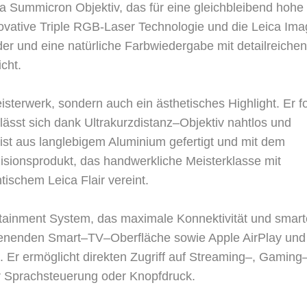
ca Summicron Objektiv, das für eine gleichbleibend hohe
nnovative Triple RGB-Laser Technologie und die Leica Im
der und eine natürliche Farbwiedergabe mit detailreichen
i
c
h
t
.
e
i
s
t
e
r
w
e
r
k
,
s
o
n
d
e
r
n
a
u
c
h
e
i
n
ä
s
t
h
e
t
i
s
c
h
e
s
H
i
g
h
l
i
g
h
t
.
E
r
f
l
ä
s
s
t
s
i
c
h
d
a
n
k
U
l
t
r
a
k
u
r
z
d
i
s
t
a
n
z
–
O
b
j
e
k
t
i
v
n
a
h
t
l
o
s
u
n
d
i
s
t
a
u
s
l
a
n
g
l
e
b
i
g
e
m
A
l
u
m
i
n
i
u
m
g
e
f
e
r
t
i
g
t
u
n
d
m
i
t
d
e
m
z
i
s
i
o
n
s
p
r
o
d
u
k
t
,
d
a
s
h
a
n
d
w
e
r
k
l
i
c
h
e
M
e
i
s
t
e
r
k
l
a
s
s
e
m
i
t
n
t
i
s
c
h
e
m
L
e
i
c
a
F
l
a
i
r
v
e
r
e
i
n
t
.
t
a
i
n
m
e
n
t
S
y
s
t
e
m
,
d
a
s
m
a
x
i
m
a
l
e
K
o
n
n
e
k
t
i
v
i
t
ä
t
u
n
d
s
m
a
r
t
e
n
e
n
d
e
n
S
m
a
r
t
–
T
V
–
O
b
e
r
f
l
ä
c
h
e
s
o
w
i
e
A
p
p
l
e
A
i
r
P
l
a
y
u
n
d
.
E
r
e
r
m
ö
g
l
i
c
h
t
d
i
r
e
k
t
e
n
Z
u
g
r
i
f
f
a
u
f
S
t
r
e
a
m
i
n
g
–
,
G
a
m
i
n
g
r
S
p
r
a
c
h
s
t
e
u
e
r
u
n
g
o
d
e
r
K
n
o
p
f
d
r
u
c
k
.