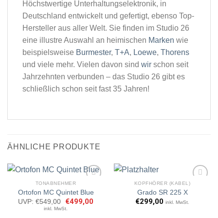
Höchstwertige Unterhaltungselektronik, in
Deutschland entwickelt und gefertigt, ebenso Top-
Hersteller aus aller Welt. Sie finden im Studio 26
eine illustre Auswahl an heimischen
Marken
wie
beispielsweise
Burmester
,
T+A
,
Loewe
,
Thorens
und viele mehr. Vielen davon sind
wir
schon seit
Jahrzehnten verbunden – das Studio 26 gibt es
schließlich schon seit fast 35 Jahren!
ÄHNLICHE PRODUKTE
TONABNEHMER
KOPFHÖRER (KABEL)
Ortofon MC Quintet Blue
Grado SR 225 X
Ursprünglicher
€
499,00
Aktueller
€
299,00
UVP:
€
549,00
inkl. MwSt.
Artikel
Artikel
Preis
Preis
inkl. MwSt.
merken
merken
war:
ist: