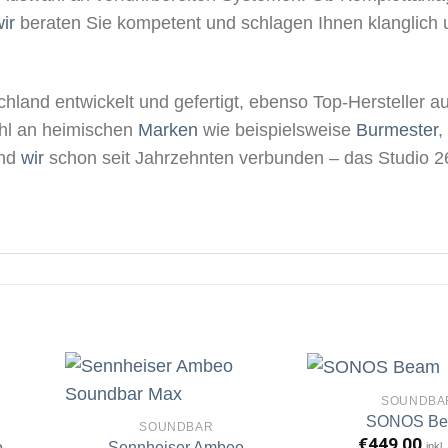
ir
beraten Sie kompetent und schlagen Ihnen klanglich 
hland entwickelt und gefertigt, ebenso Top-Hersteller au
wahl an heimischen
Marken
wie beispielsweise
Burmester
,
ind
wir
schon seit Jahrzehnten verbunden – das Studio 26
SOUNDBA
SONOS B
SOUNDBAR
€
449,00
o
Sennheiser Ambeo
inkl
rtikel
Artikel