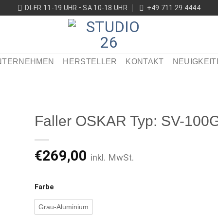
DI-FR 11-19 UHR • SA 10-18 UHR
+49 711 29 4444
NTERNEHMEN
HERSTELLER
KONTAKT
NEUIGKEIT
Faller OSKAR Typ: SV-100
€
269,00
inkl. MwSt.
ikel
ken
Farbe
Grau-Aluminium