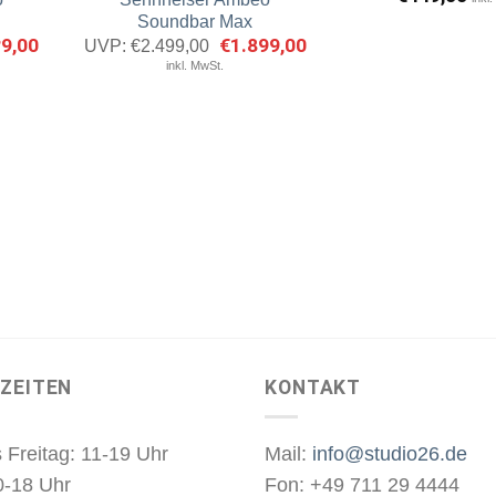
erken
merken
Soundbar Max
nglicher
29,00
Aktueller
Ursprünglicher
€
1.899,00
Aktueller
UVP:
€
2.499,00
Preis
Preis
Preis
inkl. MwSt.
ist:
war:
ist:
9,00
€1.229,00.
€2.499,00
€1.899,00.
ZEITEN
KONTAKT
 Freitag: 11-19 Uhr
Mail:
info@studio26.de
0-18 Uhr
Fon: +49 711 29 4444