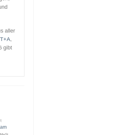
und
s aller
T+A
,
 gibt
R
eam
. MwSt.
Artikel
Artikel