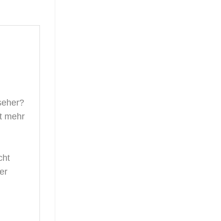
seher?
ht mehr
cht
er