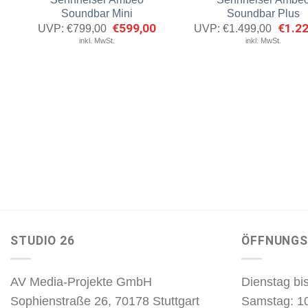
merken
m
Soundbar Mini
Soundbar Plus
Ursprünglicher
€
599,00
Aktueller
Ursprü
€
1.2
UVP:
€
799,00
UVP:
€
1.499,00
Preis
Preis
Preis
inkl. MwSt.
inkl. MwSt.
war:
ist:
war:
€799,00
€599,00.
€1.49
STUDIO 26
ÖFFNUNGS
AV Media-Projekte GmbH
Dienstag bis
Sophienstraße 26, 70178 Stuttgart
Samstag: 1