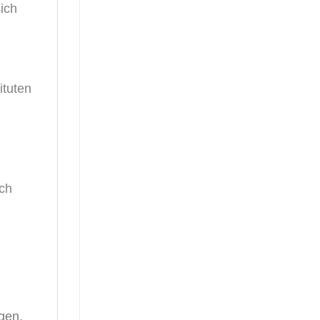
ich
ituten
ich
gen,