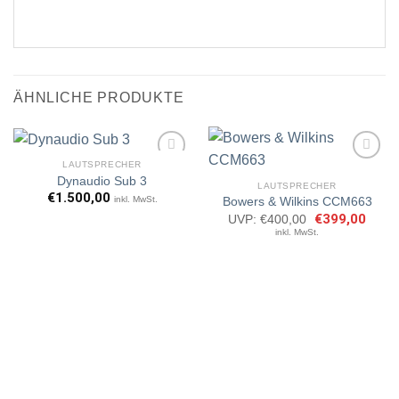
ÄHNLICHE PRODUKTE
LAUTSPRECHER
Dynaudio Sub 3
LAUTSPRECHER
€
1.500,00
inkl. MwSt.
Bowers & Wilkins CCM663
Artikel
Artikel
merken
merken
Ursprünglicher
€
399,00
Aktuel
UVP:
€
400,00
Preis
Preis
inkl. MwSt.
war:
ist:
€400,00
€399,