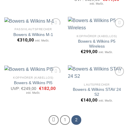
Preis
Preis
€420,00
€399,00.
inkl. MwSt.
war:
ist:
€429,00
€319,
PASSIVLAUTSPRECHER
Bowers & Wilkins M-1
KOPFHÖRER (KABELLOS)
€
310,00
inkl. MwSt.
Bowers & Wilkins P5
Artikel
Artikel
Wireless
merken
merken
€
299,00
inkl. MwSt.
KOPFHÖRER (KABELLOS)
Bowers & Wilkins PI5
LAUTSPRECHER
Ursprünglicher
€
182,00
Aktueller
UVP:
€
249,00
Bowers & Wilkins STAV 24
Artikel
Artikel
Preis
Preis
inkl. MwSt.
S2
merken
merken
war:
ist:
€249,00
€182,00.
€
140,00
inkl. MwSt.
1
2