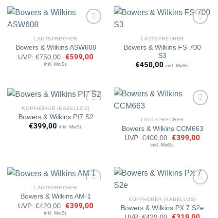
LAUTSPRECHER
LAUTSPRECHER
Bowers & Wilkins FS-700
Bowers & Wilkins ASW608
Artikel
Artikel
S3
merken
merken
Ursprünglicher
€
599,00
Aktueller
UVP:
€
750,00
Preis
Preis
€
450,00
inkl. MwSt.
inkl. MwSt.
war:
ist:
€750,00
€599,00.
KOPFHÖRER (KABELLOS)
Bowers & Wilkins PI7 S2
LAUTSPRECHER
€
399,00
inkl. MwSt.
Bowers & Wilkins CCM663
Artikel
Artikel
merken
merken
Ursprünglicher
€
399,00
Aktuel
UVP:
€
400,00
Preis
Preis
inkl. MwSt.
war:
ist:
€400,00
€399,
LAUTSPRECHER
Bowers & Wilkins AM-1
KOPFHÖRER (KABELLOS)
Ursprünglicher
€
399,00
Aktueller
UVP:
€
420,00
Bowers & Wilkins PX 7 S2e
Artikel
Artikel
Preis
Preis
inkl. MwSt.
merken
merken
Ursprünglicher
€
319,00
Aktuel
UVP:
€
429,00
war:
ist: