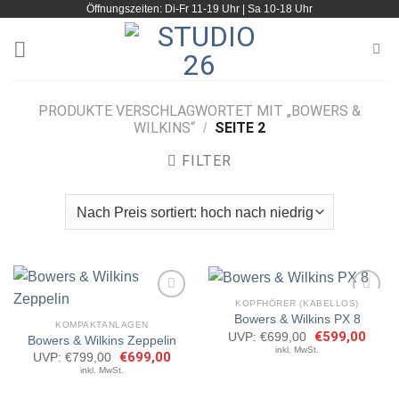
Öffnungszeiten: Di-Fr 11-19 Uhr | Sa 10-18 Uhr
Zum
Inhalt
springen
PRODUKTE VERSCHLAGWORTET MIT „BOWERS &
WILKINS“
SEITE 2
/
FILTER
KOPFHÖRER (KABELLOS)
Bowers & Wilkins PX 8
KOMPAKTANLAGEN
Ursprünglicher
€
599,00
Aktuel
UVP:
€
699,00
Bowers & Wilkins Zeppelin
Artikel
Artikel
Preis
Preis
inkl. MwSt.
merken
merken
Ursprünglicher
€
699,00
Aktueller
UVP:
€
799,00
war:
ist:
Preis
Preis
€699,00
€599,
inkl. MwSt.
war:
ist:
€799,00
€699,00.