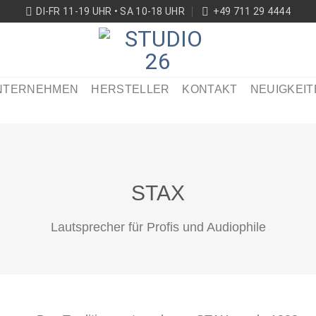
DI-FR 11-19 UHR • SA 10-18 UHR
+49 711 29 4444
NTERNEHMEN
HERSTELLER
KONTAKT
NEUIGKEIT
STAX
Lautsprecher für Profis und Audiophile