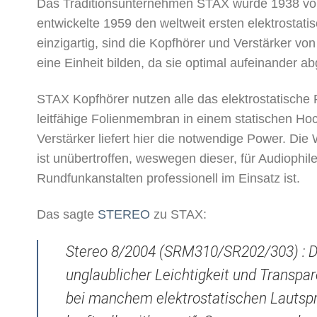
Das Traditionsunternehmen STAX wurde 1938 vo
entwickelte 1959 den weltweit ersten elektrostati
einzigartig, sind die Kopfhörer und Verstärker v
eine Einheit bilden, da sie optimal aufeinander a
STAX Kopfhörer nutzen alle das elektrostatische P
leitfähige Folienmembran in einem statischen H
Verstärker liefert hier die notwendige Power. Die
ist unübertroffen, weswegen dieser, für Audiophil
Rundfunkanstalten professionell im Einsatz ist.
Das sagte
STEREO
zu STAX:
Stereo 8/2004 (SRM310/SR202/303) : Da
unglaublicher Leichtigkeit und Transpar
bei manchem elektrostatischen Lautspr