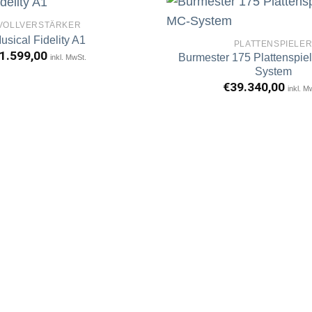
VOLLVERSTÄRKER
usical Fidelity A1
PLATTENSPIELE
1.599,00
Burmester 175 Plattenspiel
inkl. MwSt.
Artikel
merken
System
€
39.340,00
inkl. M