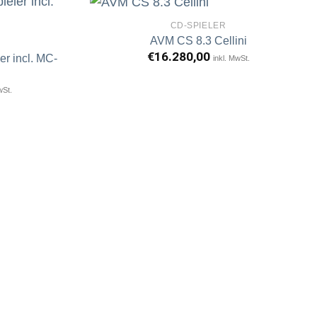
CD-SPIELER
AVM CS 8.3 Cellini
R
€
16.280,00
er incl. MC-
inkl. MwSt.
Artikel
Artikel
merken
merken
wSt.